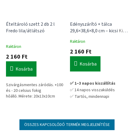
Ételtároló szett 2 db 2 l
Edényszárító + tálca
Fredo lila/átlátszó
29,6×38,6×8,0 cm – kicsi
Kis
méret, kivehető tálca,
A
Raktáron
evőeszköztartó
Raktáron
termék
2 160 Ft
átlagos
2 160 Ft
értékelése
Kosárba
5-
Kosárba
ből
5,0
csillag.
✅ 1–3 napos kiszállítás
Szivárgásmentes záródás.
+100
✅ 14 napos visszaküldés
és - 20 celsius fokig
hőálló.
Mérete: 20x13x10cm
✅ Tartós, mindennapi
használatra tervezve
A 2 literes Fredo ételtároló
💡 Praktikus választás hosszú
szett átlátszó kialakítása révén
távra – nem kell cserélgetni
azonnal átláthatod
készleteidet, míg a lila fedél
ÖSSZES KAPCSOLÓDÓ TERMÉK MEGJELENÍTÉSE
biztosítja a
biztonságos és