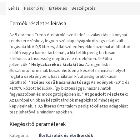
esztétikus tárolást
. A készlet
két darab praktikus,
jól záródó
Leírás
Hasonló (8)
Értékelés
Beszélgetés
edényt
tartalmaz, amelyek
segítenek a konyhai
Termék részletes leírása
rendszerezésben.
Az 5 darabos Fredo ételtároló szett ideális választás a konyhai
rendszerezéshez, legyen szó alapanyagokról vagy elkészült
fogásokról. A 0,5 literes, átlátszó edényekkel azonnal átláthatod
a hűtő vagy a kamra tartalmát, a lila tetők pedig biztosan
záródnak a frissesség megőrzése érdekében. ✨ Főbb
jellemzők *
Helytakarékos kialakítás:
Az egymásba
illeszthető formának köszönhetően a készlet minimális helyet
foglal a szekrényben, használaton kívül pedig praktikusan
tárolható. *
Széles körű használhatóság:
Az edények -20°C és
+100°C között hőállóak, így biztonsággal használhatók
fagyasztóban és mosogatógépben is. *
Átgondolt részletek:
Az Európai Unióban készült tárolók megbízható minőséget
képviselnek, a 0,5 literes űrtartalom pedig tökéletes adagolást
tesz lehetővé a mindennapokban.
Kiegészítő paraméterek
Kategória
:
Ételtárolók és ételhordók