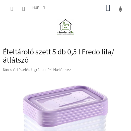
Ugrás
KOSÁR
a
HUF
fő
tartalomhoz
Ételtároló szett 5 db 0,5 l Fredo lila/
átlátszó
A
Nincs értékelés
Ugrás az értékeléshez
termék
átlagos
értékelése
5-
ből
0,0
csillag.