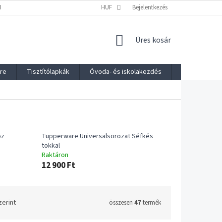
I NYILATKOZAT
FOGYASZTÓVÉDELMI TÁJÉKOZTATÓ
HUF
Bejelentkezés
IMPRESSZUM
KOSÁR
Üres kosár
re
Tisztítólapkák
Óvoda- és iskolakezdés
Webáruház é
öz
Tupperware Universalsorozat Séfkés
tokkal
Raktáron
12 900 Ft
zerint
összesen
47
termék