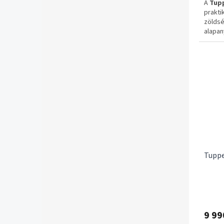
A
Tup
prakti
zöldsé
alapan
lecsep
műanya
köszö
✔ Ered
✔ Könn
✔ Ergo
✔ Moso
✅ 1–3 
✅ Ingy
Tuppe
9 99