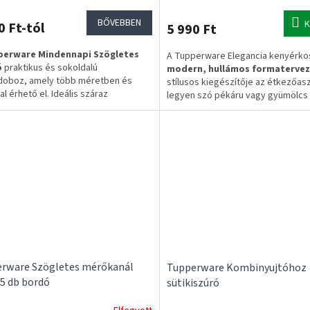
BŐVEBBEN
K
0 Ft-tól
5 990 Ft
perware Mindennapi Szögletes
A Tupperware Elegancia kenyérko
ó
praktikus és sokoldalú
modern, hullámos formatervez
doboz, amely több méretben és
stílusos kiegészítője az étkezőasz
al érhető el. Ideális száraz
legyen szó pékáru vagy gyümölcs
szerek, nassolnivalók, háztartási
tálalásáról. A
kontrasztos színek
ek vagy kisebb használati tárgyak
esztétikus megjelenést kölcsönö
zerezésére.
tálalóedénynek.
b méretben elérhető
ásra helyezhető kialakítás
takarékos tárolás
deti Tupperware minőség
munkanapos szállítás
enes szállítás 20.000 Ft felett
rware Szögletes mérőkanál
Tupperware Kombinyujtóhoz
 5 db bordó
sütikiszúró