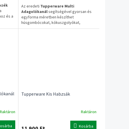
ozék
Az eredeti
Tupperware Multi
a
Adagolókanál
segítségével gyorsan és
hoz és a
egyforma méretben készíthet
húsgombócokat, kókuszgolyókat,
süteményeket, burgonyapüré-adagokat
vagy más formázott ételeket. A készlet 3
különböző méretű adagolófejet és egy
lat
ergonomikus nyelet tartalmaz.
✔ Eredeti Tupperware termék
✔ 3 cserélhető adagolófej
tt
✔ Egyforma méretű adagok készítéséhez
✔ Mosogatógépben mosható
✅ 1–3 munkanapos szállítás
✅ Ingyenes szállítás 20.000 Ft felett
lókanál
Tupperware Kis Habzsák
Raktáron
Raktáron
osárba
Kosárba
11 900 Ft