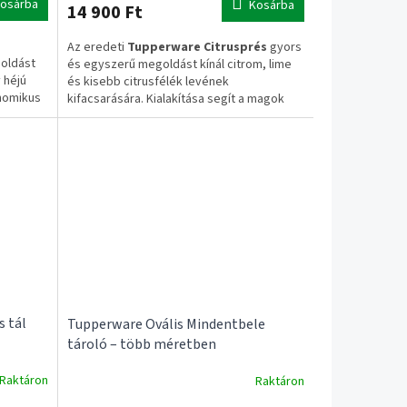
osárba
Kosárba
14 900 Ft
Az eredeti
Tupperware Citrusprés
gyors
oldást
és egyszerű megoldást kínál citrom, lime
 héjú
és kisebb citrusfélék levének
nomikus
kifacsarására. Kialakítása segít a magok
iközben
visszatartásában, miközben a gyümölcsből
 a héjat.
a lehető legtöbb levet nyeri ki.
✔ Eredeti Tupperware termék
✔ Citrom és lime facsarásához
✔ Beépített magszűrő
✔ Ergonomikus kialakítás
✅ 1–3 munkanapos szállítás
tt
✅ Ingyenes szállítás 20.000 Ft felett
Fontos információ
s tál
Tupperware Ovális Mindentbele
tároló – több méretben
A termék kizárólag a kézi citrusprést
tartalmazza. A gyári reszelőbetét nem
Raktáron
Raktáron
része a csomagnak.