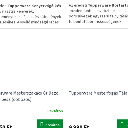
Az eredeti
Tupperware Bortart
deti
Tupperware Kenyérvágó kés
minden fontos eszközt tartalmaz 
 választás kenyerek,
borosüvegek egyszerű felnyitásá
temények, kalácsok és sütemények
felbontott bor frissességének
eléséhez. A kiváló minőségű recés
megőrzéséhez.
mentes acél penge tiszta vágást
ít, míg a biztonsági tok megóvja a
✔ Eredeti Tupperware termék
 és biztonságos tárolást tesz
✔ Egyszerű és biztonságos haszná
vé.
✔ Elegáns ajándék borrajongóknak
eti Tupperware termék
✅ 1–3 munkanapos szállítás
án rozsdamentes acél penge
✅ Ingyenes szállítás 20.000 Ft fele
s él a könnyű szeleteléshez
nsági zárral ellátott tok
munkanapos szállítás
enes szállítás 20.000 Ft felett
rware Mesterszakács Grillező
Tupperware Mesterfogás Tála
ipesz (dobozos)
Raktáron
Kosárba
K
50 Ft
9 990 Ft