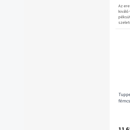
Az ere
kiváló
péksü
szelet
rozsda
biztos
pengét
lehető
✔ Ered
✔ Jap
✔ Recé
✔ Bizto
✅ 1–3 
✅ Ingy
Tuppe
fémcs
11 6