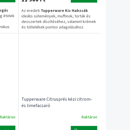
ogás
Az eredeti
Tupperware Kis Habzsák
eg ételek
ideális sütemények, muffinok, torták és
desszertek díszítéséhez, valamint krémek
omikus
és töltelékek pontos adagolásához.
n a
Kényelmes kialakítása egyszerű
használatot biztosít a mindennapi sütés
 200 °C-
során.
✔ Eredeti Tupperware termék
✔ Sütemények és torták díszítéséhez
✔ Krémek és töltelékek adagolásához
✔ Könnyen tisztítható
✅ 1–3 munkanapos szállítás
✅ Ingyenes szállítás 20.000 Ft felett
tt
Tupperware Citrusprés kézi citrom-
és limefacsaró
Raktáron
Raktáron