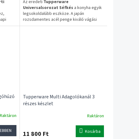
ti
Az eredeti
Tupperware
Universalsorozat Séfkés
a konyha egyik
ez,
legsokoldalúbb eszköze. A japán
api
rozsdamentes acél penge kiváló vágási
y
teljesítményt nyújt, az ergonomikus
st
markolat pedig kényelmes és biztos
inthatók
fogást biztosít. A mellékelt védőtok
gondoskodik a biztonságos tárolásról.
(
tupperware.com
)
✔ Eredeti Tupperware termék
✔ Japán rozsdamentes acél penge
✔ Ergonomikus markolat
✔ Biztonsági védőtok
tt
✅ 1–3 munkanapos szállítás
ugóhúzó
✅ Ingyenes szállítás 20.000 Ft felett
Tupperware Multi Adagolókanál 3
részes készlet
Raktáron
Raktáron
EBBEN
Kosárba
11 800 Ft