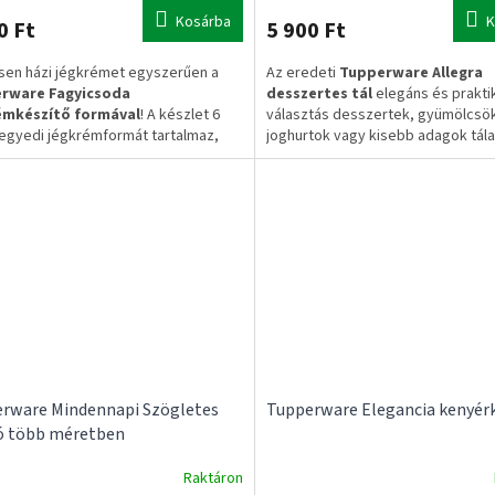
Kosárba
K
0 Ft
5 900 Ft
sen házi jégkrémet egyszerűen a
Az eredeti
Tupperware Allegra
rware Fagyicsoda
desszertes tál
elegáns és prakti
émkészítő formával
! A készlet 6
választás desszertek, gyümölcsö
egyedi jégkrémformát tartalmaz,
joghurtok vagy kisebb adagok tála
kkel gyümölcsös, joghurtos vagy
és tárolására. A jól illeszkedő fedé
 finomságokat készíthet otthon.
Az
megőrizni az ételek frissességét.
ti összekötő tartólánc nem
 a csomagnak.
✔ Eredeti Tupperware termék
eti Tupperware termék
✔ Frissen tartó fedél
rab jégkrémforma
használható kivitel
✔ Elegáns megjelenés
ekötő lánc nélkül
✔ Mindennapi használatra
munkanapos szállítás
enes szállítás 20.000 Ft felett
✅ 1–3 munkanapos szállítás
rware Mindennapi Szögletes
Tupperware Elegancia kenyér
✅ Ingyenes szállítás 20.000 Ft fele
ó több méretben
Raktáron