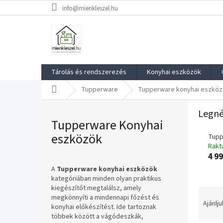
Ugrás
info@mienkleszel.hu
a
fő
tartalomhoz
Tárolás és rendszerezés
Konyhai eszközök
Kezdőlap
Tupperware
Tupperware konyhai eszkö
Legné
Tupperware Konyhai
eszközök
Tupp
Rakt
4 99
A
Tupperware konyhai eszközök
kategóriában minden olyan praktikus
kiegészítőt megtalálsz, amely
T
megkönnyíti a mindennapi főzést és
e
Ajánlju
konyhai előkészítést. Ide tartoznak
r
többek között a vágódeszkák,