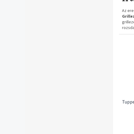
Az ere
Grill
grille
rozsda
fogást
kényel
zárhat
helyen
✔ Ered
✔ Rozs
✔ Ergo
✔ Zárh
✅ 1–3 
✅ Ingy
Tuppe