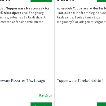
deti
Tupperware Mesterszakács
Az eredeti
Tupperware Mesterf
ező fémcsipesz
kiváló segítség
Tálalókanál
ideális meleg és hid
zéshez, sütéshez és tálaláshoz. A
tálalásához. Széles kanálrésze
mentes acél csipeszfej biztos
megkönnyíti az adagolást, ergon
 nyújt, míg az ergonomikus markolat
nyele biztos fogást nyújt, miközbe
mes használatot biztosít. Praktikus
speciális műanyag nem karcolja a
ó kialakításának köszönhetően kis
tapadásmentes edények felületét.
 tárolható.
ig hőálló.
eti Tupperware termék
✔ Eredeti Tupperware termék
damentes acél kivitel
✔ 200 °C-ig hőálló
nomikus markolat
✔ Tapadásmentes edényekhez is
ató kialakítás
használható
✔ Mosogatógépben tisztítható
munkanapos szállítás
enes szállítás 20.000 Ft felett
✅ 1–3 munkanapos szállítás
✅ Ingyenes szállítás 20.000 Ft fele
rware Pizza- és Tésztavágó
Tupperware Törekvő diótörő
Raktáron