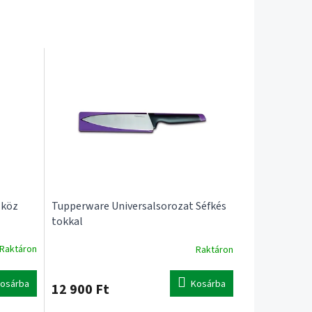
zköz
Tupperware Universalsorozat Séfkés
tokkal
Raktáron
Raktáron
osárba
Kosárba
12 900 Ft