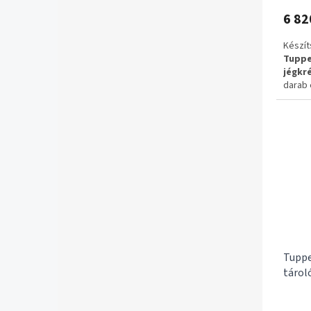
6 82
Készít
Tuppe
jégkr
darab 
amelye
krémes
erede
része
✔ Ered
✔ 6 da
✔ Újra
✔ Össz
✅ 1–3 
✅ Ingy
Tuppe
tárol