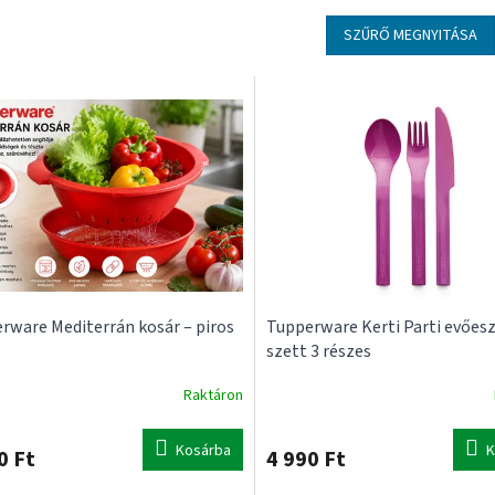
SZŰRŐ MEGNYITÁSA
rware Mediterrán kosár – piros
Tupperware Kerti Parti evőes
szett 3 részes
Raktáron
Kosárba
K
0 Ft
4 990 Ft