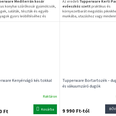
perware Mediterrán kosár
Az eredeti
Tupperware Kerti Par
kus konyhai szűrőkosár gyümölcsök,
evőeszköz szett
praktikus és
gek, saláták, tészták és egyéb
környezetbarát megoldás piknikh
yagok gyors leöblítéséhez és
munkába, utazáshoz vagy mindenn
egtetéséhez. Erős, BPA-mentes
használatra. A 3 részes készlet eg
gból készült, ergonomikus füleinek
kanalat, egy villát és egy recés ké
nhetően kényelmesen használható.
tartalmaz, amelyek egymásba patt
a könnyű szállítás érdekében.
eti Tupperware termék
yű és gyors lecsepegtetés
✔ Eredeti Tupperware termék
nomikus fülek
✔ 3 részes készlet
gatógépben tisztítható
✔ Egymásba pattintható kialakítás
✔ Mosogatógépben mosható
munkanapos szállítás
enes szállítás 20.000 Ft felett
✅ 1–3 munkanapos szállítás
✅ Ingyenes szállítás 20.000 Ft fele
rware Kenyérvágó kés tokkal
Tupperware Bortartozék – d
és vákuumzáró dugók
Raktáron
BŐV
Kosárba
9 990 Ft-tól
0 Ft