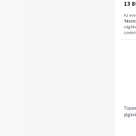
13 8
Az ere
Tészt
vágóke
szelet
egyará
csúsz
haszná
bizton
✔ Ered
✔ Pizz
✔ Kétf
✔ Bizt
✅ 1–3 
✅ Ingy
Tuppe
jégkr
össze