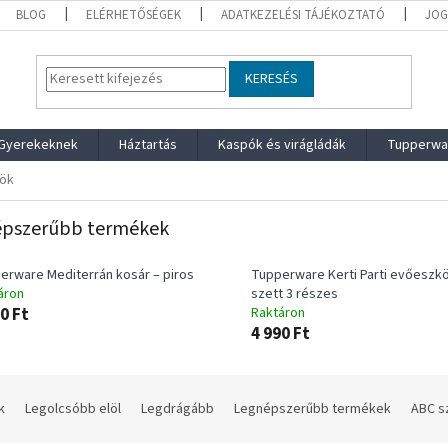
BLOG
ELÉRHETŐSÉGEK
ADATKEZELÉSI TÁJÉKOZTATÓ
JOG
KERESÉS
Gyerekeknek
Háztartás
Kaspók és virágládák
Tupperwa
zök
pszerűbb termékek
erware Mediterrán kosár – piros
Tupperware Kerti Parti evőeszk
áron
szett 3 részes
0 Ft
Raktáron
4 990 Ft
k
Legolcsóbb elöl
Legdrágább
Legnépszerűbb termékek
ABC s