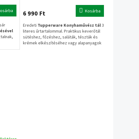
osárba
Kosárba
6 990 Ft
sár
Eredeti
Tupperware Konyhaművész tál
3
ésével
literes űrtartalommal. Praktikus keverőtál
talnak,
sütéshez, főzéshez, saláták, tészták és
krémek elkészítéséhez vagy alapanyagok
tárolásához.
A termék tető nélkül kerül
znek a
értékesítésre.
✔ Eredeti Tupperware termék
✔ 3 literes űrtartalom
✔ Keveréshez és előkészítéshez ideális
✔ Tető nélkül
✅ 1–3 munkanapos szállítás