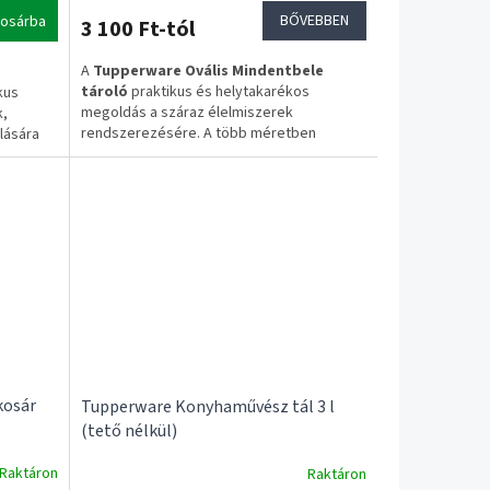
BŐVEBBEN
osárba
3 100 Ft-tól
A
Tupperware Ovális Mindentbele
tároló
praktikus és helytakarékos
kus
megoldás a száraz élelmiszerek
k,
rendszerezésére. A több méretben
lására
elérhető tárolók légmentesen záródó
l segít
fedéllel rendelkeznek, így segítenek
megőrizni az alapanyagok frissességét,
miközben rendezetté teszik a konyhát és a
kamrát.
✔ Több méret és szett közül választható
✔ Eredeti Tupperware termék
✔ Helytakarékos ovális forma
✔ Jól záródó fedél
✅ 1–3 munkanapos szállítás
✅ Ingyenes szállítás 20.000 Ft felett
kosár
Tupperware Konyhaművész tál 3 l
tt
(tető nélkül)
Raktáron
Raktáron