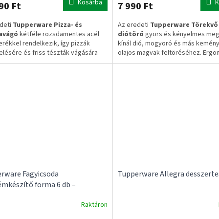
Kosárba
K
90 Ft
7 990 Ft
deti
Tupperware Pizza- és
Az eredeti
Tupperware Törekvő
avágó
kétféle rozsdamentes acél
diótörő
gyors és kényelmes meg
rékkel rendelkezik, így pizzák
kínál dió, mogyoró és más kemény
elésére és friss tészták vágására
olajos magvak feltöréséhez. Ergo
nt kiváló választás. Ergonomikus,
kialakítása biztos fogást nyújt, m
ásmentes markolata kényelmes
segít kisebb erőkifejtéssel feltörni
latot, a védőburkolat pedig
ságos tárolást biztosít.
✔ Eredeti Tupperware termék
✔ Ergonomikus kialakítás
eti Tupperware termék
✔ Dió és mogyoró töréséhez
a és tészta vágásához
✔ Stabil, kényelmes használat
éle rozsdamentes acél vágókerék
onsági védőburkolat
✅ 1–3 munkanapos szállítás
✅ Ingyenes szállítás 20.000 Ft fele
munkanapos szállítás
enes szállítás 20.000 Ft felett
rware Fagyicsoda
Tupperware Allegra desszerte
émkészítő forma 6 db –
kötő lánc nélkül
Raktáron