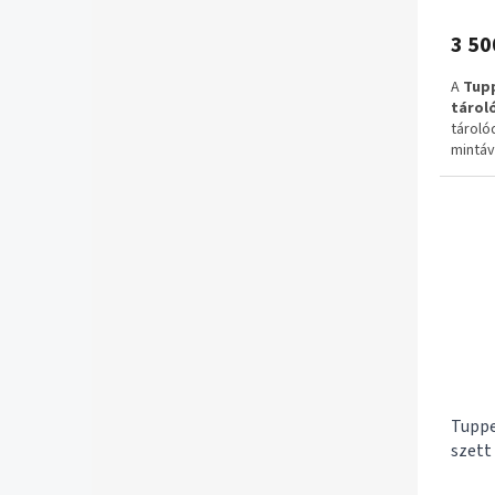
3 50
A
Tup
tárol
tároló
mintáv
élelmi
kellék
rends
✔ Töb
✔ Egym
✔ Hely
✔ Ere
✅ 1–3 
✅ Ingy
Tuppe
szett