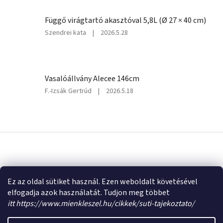
értékelése
5-
Függő virágtartó akasztóval 5,8L (Ø 27 × 40 cm)
ből
4
A
Szendrei kata
|
2026.5.28
csillag.
termék
értékelése
5-
ből
Vasalóállvány Alecee 146cm
5
csillag.
A
F.-Izsák Gertrúd
|
2026.5.18
termék
értékelése
5-
ből
L
5
á
csillag.
b
Á
l
r
u
é
Árukereső.hu
Ez az oldal sütiket használ. Ezen weboldalt követésével
k
c
elfogadja azok használatát. Tudjon meg többet
e
Shoptet készítette
itt https://www.mienkleszel.hu/cikkek/suti-tajekoztato/
r
e