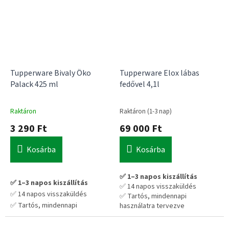
Tupperware Bivaly Öko
Tupperware Elox lábas
Palack 425 ml
fedővel 4,1l
Raktáron
Raktáron (1-3 nap)
3 290 Ft
69 000 Ft
Kosárba
Kosárba
✅ 1–3 napos kiszállítás
✅ 1–3 napos kiszállítás
✅ 14 napos visszaküldés
✅ 14 napos visszaküldés
✅ Tartós, mindennapi
✅ Tartós, mindennapi
használatra tervezve
💡 Praktikus választás hosszú
használatra tervezve
távra – nem kell cserélgetni