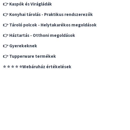
g
👉 Kaspók és Virágládák
o
👉 Konyhai tárolás - Praktikus rendszerezők
l
👉 Tároló polcok - Helytakarékos megoldások
d
👉 Háztartás - Otthoni megoldások
á
s
👉 Gyerekeknek
o
👉 Tupperware termékek
k
⭐ ⭐ ⭐ ⭐ ⭐Webáruház értékelések
e
g
y
á
t
g
o
n