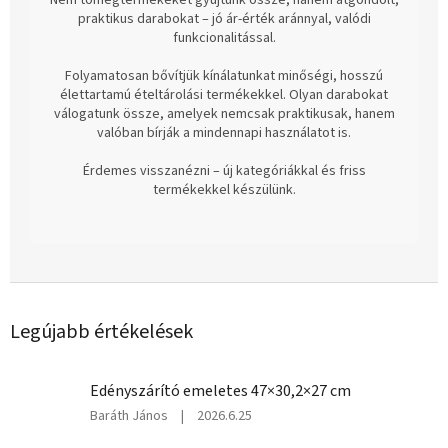
praktikus darabokat – jó ár-érték aránnyal, valódi
funkcionalitással.
Folyamatosan bővítjük kínálatunkat minőségi, hosszú
élettartamú ételtárolási termékekkel. Olyan darabokat
válogatunk össze, amelyek nemcsak praktikusak, hanem
valóban bírják a mindennapi használatot is.
Érdemes visszanézni – új kategóriákkal és friss
termékekkel készülünk.
Legújabb értékelések
Edényszárító emeletes 47×30,2×27 cm
A
Baráth János
|
2026.6.25
termék