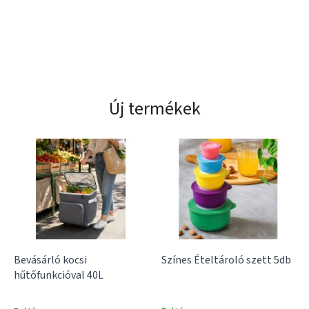
d
o
l
t
,
Új termékek
é
l
h
e
t
ő
o
t
t
Bevásárló kocsi
Színes Ételtároló szett 5db
hűtőfunkcióval 40L
h
o