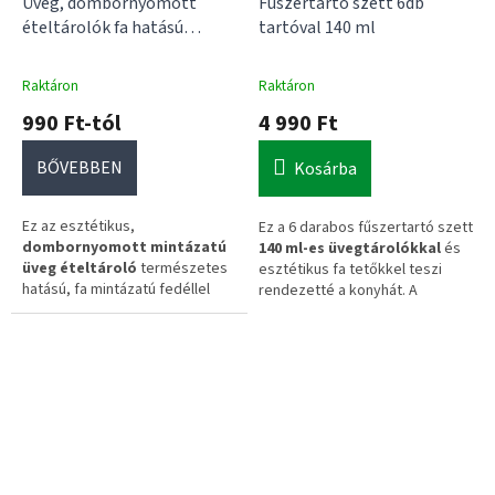
Üveg, dombornyomott
Fűszertartó szett 6db
ételtárolók fa hatású
tartóval 140 ml
tetővel
Raktáron
Raktáron
990 Ft-tól
4 990 Ft
BŐVEBBEN
Kosárba
Ez az esztétikus,
Ez a 6 darabos fűszertartó szett
dombornyomott mintázatú
140 ml-es üvegtárolókkal
és
üveg ételtároló
természetes
esztétikus fa tetőkkel teszi
hatású, fa mintázatú fedéllel
rendezetté a konyhát. A
rendelkezik. Ideális választás
praktikus fa tálcának
száraz alapanyagok rendezett
köszönhetően a fűszerek
és dekoratív tárolásához.
mindig egy helyen maradnak.