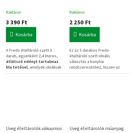
Raktáron
Raktáron
3 390 Ft
2 250 Ft
Kosárba
Kosárba
A Fredo ételtároló szett 3
Ez az 5 darabos Fredo
darab, egyenként 2,4 literes,
ételtároló szett ideális
átlátszó edényt tartalmaz
választás a konyhai
lila tetővel
, amelyek ideálisak
rendszerezéshez, hiszen az
a konyhai rendszerezéshez. A
átlátszó falaknak köszönhetően
tartós kialakítású tárolók
mindig jól látható a tartalma.
egymásba illeszthetők
, így
Helytakarékos, egymásba
használaton kívül minimális
illeszthető kialakítása
révén
helyet foglalnak el a
könnyedén tárolhatod őket,
szekrényben.
amikor épp nincsenek
használatban.
Szivárgásmentes záródás.
+100
és - 20 celsius fokig
hőálló.
Mérete: 29x19x7cm
Üveg ételtárolók vákuumos
Üveg ételtárolók műanyag