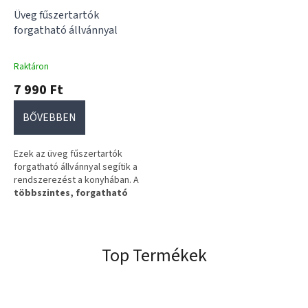
Üveg fűszertartók
forgatható állvánnyal
Raktáron
7 990 Ft
BŐVEBBEN
Ezek az üveg fűszertartók
forgatható állvánnyal segítik a
rendszerezést a konyhában. A
többszintes, forgatható
kialakítás
révén minden
alapanyagod könnyen elérhető
és átlátható marad.
Top Termékek