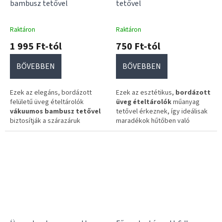
bambusz tetővel
tetővel
Raktáron
Raktáron
1 995 Ft-tól
750 Ft-tól
BŐVEBBEN
BŐVEBBEN
Ezek az elegáns, bordázott
Ezek az esztétikus,
bordázott
felületű üveg ételtárolók
üveg ételtárolók
műanyag
vákuumos bambusz tetővel
tetővel érkeznek, így ideálisak
biztosítják a szárazáruk
maradékok hűtőben való
frissességét. A
letisztult,
tárolására vagy tálaláshoz. A
esztétikus kialakítás
könnyen tisztítható
kialakítás
rendezett megjelenést
és a stílusos forma minden
kölcsönöz a konyhapultnak vagy
konyha hasznos kiegészítőjévé
a kamrapolcnak.
teszi őket. Többféle méretben
elérhetőek.