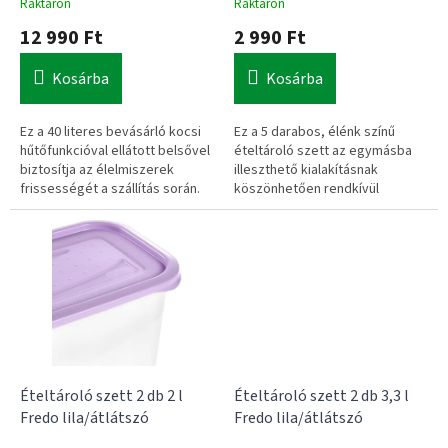
Raktáron
Raktáron
n
12 990 Ft
2 990 Ft
h
o
Kosárba
Kosárba
z
Ez a 40 literes bevásárló kocsi
Ez a 5 darabos, élénk színű
hűtőfunkcióval ellátott belsővel
ételtároló szett az egymásba
biztosítja az élelmiszerek
illeszthető kialakításnak
frissességét a szállítás során.
köszönhetően rendkívül
Összecsukható kialakítása
helytakarékosan tárolható
a
és a teleszkópos nyél révén
konyhaszekrényben. A
könnyen tárolható és
praktikus, átlátszó tetővel
mozgatható.
ellátott edények ideálisak
kisebb élelmiszerek vagy
maradékok rendezett
rendszerezéséhez.
Ételtároló szett 2 db 2 l
Ételtároló szett 2 db 3,3 l
Fredo lila/átlátszó
Fredo lila/átlátszó