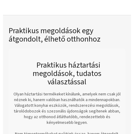
helytakarékos
✔ Kültérre és beltérre is ideális
✔ Stabil és biztonságos
rögzítés
✔ Strapabíró kivitel
Praktikus megoldások egy
átgondolt, élhető otthonhoz
Praktikus háztartási
megoldások, tudatos
választással
Olyan háztartási termékeket kínálunk, amelyek nem csak jól
néznek ki, hanem valóban használhatók a mindennapokban.
Válogatott konyhai eszközök, rendszerezési megoldások,
tárolódobozok és szezonális újdonságok segítenek abban,
hogy az otthonod átláthatóbb, rendezettebb és
kényelmesebb legyen.
Nem tömegtermékeket gyűjtünk össze, hanem átgondolt,