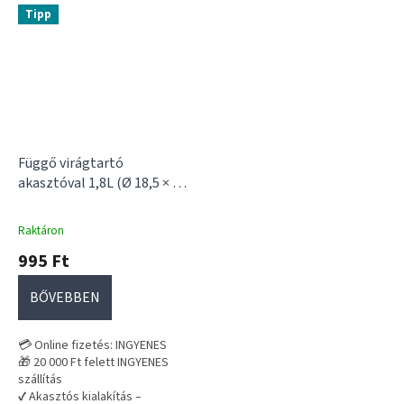
Tipp
Függő virágtartó
akasztóval 1,8L (Ø 18,5 × 12
cm)
Raktáron
995 Ft
BŐVEBBEN
💳 Online fizetés: INGYENES
🎁 20 000 Ft felett INGYENES
szállítás
✔ Akasztós kialakítás –