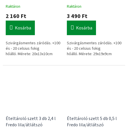
Raktáron
Raktáron
2 160 Ft
3 490 Ft
Kosárba
Kosárba
Szivárgásmentes záródás.
+100
Szivárgásmentes záródás.
+100
és - 20 celsius fokig
és - 20 celsius fokig
hőálló.
Mérete: 20x13x10cm
hőálló.
Mérete: 29x19x9cm
A 2 literes Fredo ételtároló
A Fredo ételtároló szett 2 db,
szett átlátszó kialakítása révén
egyenként 3,3 literes edényt
azonnal átláthatod
tartalmaz, amelyek az átlátszó
készleteidet, míg a lila fedél
falnak köszönhetően mindig
biztosítja a
biztonságos és
átláthatóak. A
lila tetővel
esztétikus tárolást
. A készlet
záródó
tárolók ideálisak a
két darab praktikus,
jól záródó
rendszerezéshez.
edényt
tartalmaz, amelyek
segítenek a konyhai
rendszerezésben.
Ételtároló szett 3 db 2,4 l
Ételtároló szett 5 db 0,5 l
Fredo lila/átlátszó
Fredo lila/átlátszó