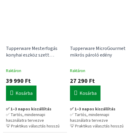
💡 Praktikus választás hosszú
távra – nem kell cserélgetni
Tupperware Mesterfogás
Tupperware MicroGourmet
konyhai eszköz szett
mikrós pároló edény
tartóval
Raktáron
Raktáron
39 990 Ft
27 290 Ft
Kosárba
Kosárba
✅ 1–3 napos kiszállítás
✅ 1–3 napos kiszállítás
✅ Tartós, mindennapi
✅ Tartós, mindennapi
használatra tervezve
használatra tervezve
💡 Praktikus választás hosszú
💡 Praktikus választás hosszú
távra – nem kell cserélgetni
távra – nem kell cserélgetni