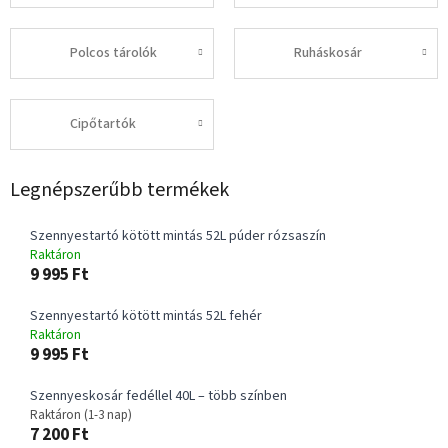
Polcos tárolók
Ruháskosár
Cipőtartók
Legnépszerűbb termékek
Szennyestartó kötött mintás 52L púder rózsaszín
Raktáron
9 995 Ft
Szennyestartó kötött mintás 52L fehér
Raktáron
9 995 Ft
Szennyeskosár fedéllel 40L – több színben
Raktáron (1-3 nap)
7 200 Ft