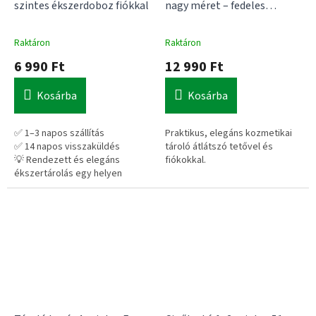
szintes ékszerdoboz fiókkal
nagy méret – fedeles
sminktároló fiókokkal
Raktáron
Raktáron
6 990 Ft
12 990 Ft
Kosárba
Kosárba
✅ 1–3 napos szállítás
Praktikus, elegáns kozmetikai
✅ 14 napos visszaküldés
tároló átlátszó tetővel és
💡 Rendezett és elegáns
fiókokkal.
ékszertárolás egy helyen
✅ 1–3 napos szállítás
Praktikus, tükrös ékszertartó
✅ 14 napos visszaküldés
fiókkal és több rekesszel.
💡 Rendezett sminkek és
kozmetikumok egy helyen