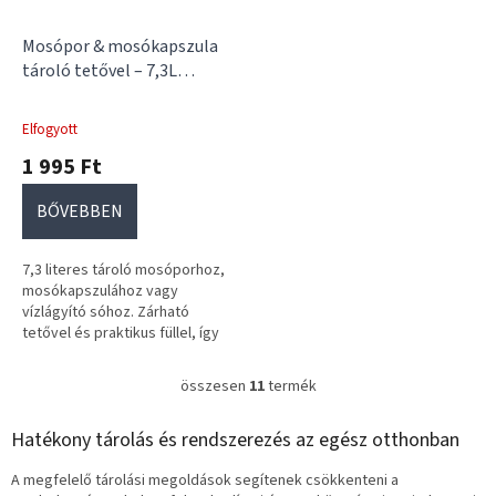
Mosópor & mosókapszula
tároló tetővel – 7,3L
Zárható tető | Praktikus fül
| Rendezett mosókonyha
Elfogyott
1 995 Ft
BŐVEBBEN
7,3 literes tároló mosóporhoz,
mosókapszulához vagy
vízlágyító sóhoz. Zárható
tetővel és praktikus füllel, így
könnyen mozgatható és
higiénikus.
összesen
11
termék
L
i
s
Hatékony tárolás és rendszerezés az egész otthonban
t
a
A megfelelő tárolási megoldások segítenek csökkenteni a