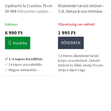
Cipőtartó fa 2 szintes 70 cm
Állateledel tároló tetővel –
SV-004
Kétszintes cipőpolc,
7,3L (kutya & cica mintával)
50 kg teherbírás,
Zárható tető | Praktikus fül
70×27,5×30,5 cm
| Frissen tartja az eledelt
Raktáron
Pillanatnyilag nem elérhető
6 990 Ft
1 995 Ft
BŐVEBBEN
Kosárba
7,3 literes állateledel tároló
✅ 1–3 napos kiszállítás
kutya–cica mintával. Zárható
✅ 14 napos visszaküldés
tetővel és füllel, amely frissen
✅ Magyar webáruház –
tartja a tápot vagy
jutalomfalatot, és megóvja a
megbízható forrás
nedvességtől.
💡 Tipp: 2–3 db rendelésével a
szállítás sokkal jobban megéri