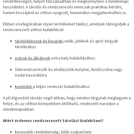
i
rendetlenséget, helyet felszabadítani és megkönnyíteni a mindennapi
r
használatot. A tárolás és rendszerezés nemcsak praktikus kérdés,
á
hanem hozzájárul az otthon nyugodt, harmonikus megjelenéséhez is.
n
y
Ebben a kategóriában olyan termékeket találsz, amelyek támogatják a
í
rendszerezett otthon kialakítását:
t
á
tárolódobozok és kosarak
ruhák, játékok és apró tárgyak
s
tárolásához
e
l
polcok és állványok
extra hely kialakításához
e
m
fiókrendszerezők és elválasztók konyhai, fürdőszobai vagy
e
irodai használatra
i
komódok
a teljes rendszer kialakításához
A jól átgondolt tárolás segít abban, hogy minden tárgynak meglegyen a
helye, és az otthon könnyebben átlátható, rendezett maradjon a
mindennapokban.
Miért érdemes rendszerezett tárolást kialakítani?
kevesebb rendetlenség, több szabad hely