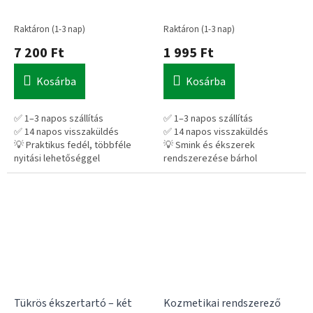
kozmetikai tároló
Raktáron (1-3 nap)
Raktáron (1-3 nap)
7 200 Ft
1 995 Ft
Kosárba
Kosárba
✅ 1–3 napos szállítás
✅ 1–3 napos szállítás
✅ 14 napos visszaküldés
✅ 14 napos visszaküldés
💡 Praktikus fedél, többféle
💡 Smink és ékszerek
nyitási lehetőséggel
rendszerezése bárhol
40 literes, fedeles
Kompakt, tükrös sminkdoboz,
szennyeskosár modern
amely könnyen elfér táskában
kialakítással, több színben.
is.
Tükrös ékszertartó – két
Kozmetikai rendszerező