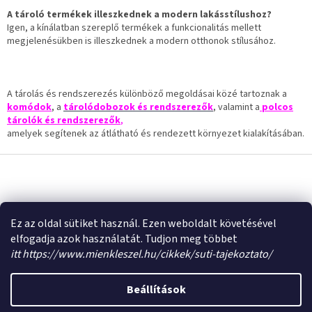
A tároló termékek illeszkednek a modern lakásstílushoz?
Igen, a kínálatban szereplő termékek a funkcionalitás mellett
megjelenésükben is illeszkednek a modern otthonok stílusához.
A tárolás és rendszerezés különböző megoldásai közé tartoznak a
komódok
, a
tárolódobozok és rendszerezők
, valamint a
polcos
tárolók és rendszerezők
,
amelyek segítenek az átlátható és rendezett környezet kialakításában.
L
á
b
Á
l
r
u
é
Árukereső.hu
Ez az oldal sütiket használ. Ezen weboldalt követésével
k
c
elfogadja azok használatát. Tudjon meg többet
e
Shoptet készítette
itt https://www.mienkleszel.hu/cikkek/suti-tajekoztato/
r
e
s
Beállítások
Copyright 2026
mienkleszel
. Minden jog fenntartva.
ő