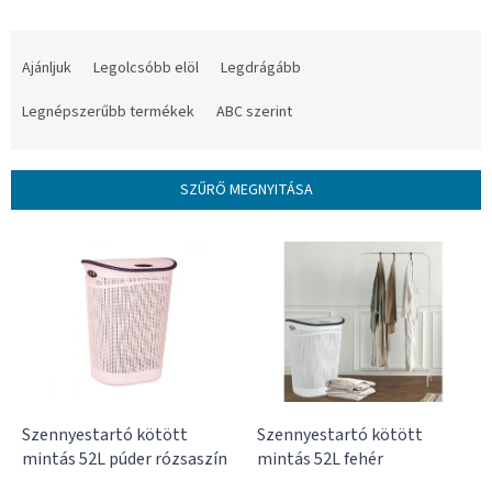
T
e
Ajánljuk
Legolcsóbb elöl
Legdrágább
r
m
Legnépszerűbb termékek
ABC szerint
é
k
e
SZŰRŐ MEGNYITÁSA
k
r
T
e
e
n
r
d
m
e
é
z
k
é
e
s
k
e
l
Szennyestartó kötött
Szennyestartó kötött
i
mintás 52L púder rózsaszín
mintás 52L fehér
s