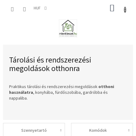
Ugrás
KOSÁR
a
HUF
fő
tartalomhoz
Tárolási és rendszerezési
megoldások otthonra
Praktikus tárolási és rendszerezési megoldások
otthoni
használatra
, konyhába, fürdőszobába, gardróbba és
nappaliba.
Szennyetartó
Komódok