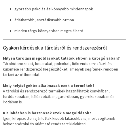
gyorsabb pakolás és könnyebb mindennapok
átláthatóbb, esztétikusabb otthon
minden tárgy könnyebben megtalálható
Gyakori kérdések a tárolásról és rendszerezésről
Milyen tárolási megoldásokat találok ebben a kategóriában?
Tárolódobozokat, kosarakat, polcokat, fiókrendszerezőket és
különféle rendszerező kiegészítőket, amelyek segítenek rendben
tartani az otthonodat.
Mely helyiségekbe alkalmasak ezek a termékek?
A tárolási és rendszerező termékek használhatók konyhában,
fürdőszobában, hálószobában, gardróbban, gyerekszobában és
irodában is.
Kis lakásban is hasznosak ezek a megoldások?
Igen, kifejezetten ajánlottak kisebb lakásokba is, mert segítenek
helyet spórolni és átlátható rendszert kialakítani.