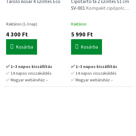
Tároló kosár 4 szintes Eco
Cipőtartó fa 2 szintes 51 cm
SV-001
Kompakt cipőpolc,
30 kg teherbírás, 51×27,5×26
cm
Raktáron (1-3 nap)
Raktáron
4 300 Ft
5 990 Ft
Kosárba
Kosárba
✅ 1–3 napos kiszállítás
✅ 1–3 napos kiszállítás
✅ 14 napos visszaküldés
✅ 14 napos visszaküldés
✅ Magyar webáruház –
✅ Magyar webáruház –
megbízható forrás
megbízható forrás
💡 Tipp: 2–3 db rendelésével a
💡 Tipp: 2–3 db rendelésével a
szállítás sokkal jobban megéri
szállítás sokkal jobban megéri