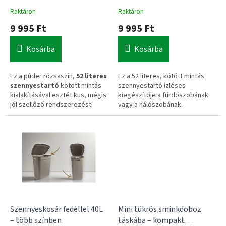
t
Raktáron
Raktáron
á
9 995 Ft
9 995 Ft
j
a
Kosárba
Kosárba
Ez a púder rózsaszín,
52 literes
Ez a 52 literes, kötött mintás
szennyestartó
kötött mintás
szennyestartó ízléses
kialakításával esztétikus, mégis
kiegészítője a fürdőszobának
jól szellőző rendszerezést
vagy a hálószobának.
biztosít. A beépített fogantyúk
Praktikus, fedeles
megkönnyítik a
kényelmes
kialakítása
és beépített
mozgatást
a háztartásban.
fogantyúi megkönnyítik a
textíliák rendezett tárolását.
Szennyeskosár fedéllel 40L
Mini tükrös sminkdoboz
– több színben
táskába – kompakt