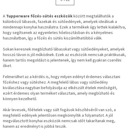
s
z
t
á
s
a
i
A
Tupperware főzés-sütés eszközök
között megtalálhatók a
r
különböző lábasok, fazekak és sütőedények, amelyek ideálisak a
á
mindennapi konyhai használatra. Ezek a termékek úgy lettek kialakítva,
n
hogy segítsenek az egyenletes hőelosztásban és a kényelmes
y
használatban, így a főzés és sütés kiszámíthatóbbá válik.
í
t
Sokan keresnek megbízható lábasokat vagy sütőedényeket, amelyek
á
hosszú távon is jól működnek. Ezek az eszközök nemcsak praktikusak,
s
hanem tartós megoldást is jelentenek, így nem kell gyakran cserélni
e
őket.
l
e
Felmerülhet az a kérdés is, hogy milyen edényt érdemes választani
m
főzéshez vagy sütéshez. A megfelelő lábas vagy sütőedény
e
kiválasztása nagyban befolyásolja az elkészült ételek minőségét,
i
ezért érdemes olyan terméket választani, amely megbízható és
könnyen kezelhető.
Akár levesek, főételek vagy sült fogások készítéséről van szó, a
megfelelő edények jelentősen megkönnyítik a folyamatot. A jól
megválasztott konyhai eszközök nemcsak időt takarítanak meg,
hanem az eredményt is jobbá teszik.