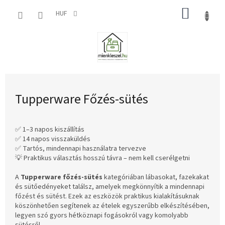
Ugrás
KOSÁR
a
HUF
fő
tartalomhoz
Tupperware Főzés-sütés
✅ 1–3 napos kiszállítás
✅ 14 napos visszaküldés
✅ Tartós, mindennapi használatra tervezve
💡 Praktikus választás hosszú távra – nem kell cserélgetni
A
Tupperware főzés-sütés
kategóriában lábasokat, fazekakat
és sütőedényeket találsz, amelyek megkönnyítik a mindennapi
főzést és sütést. Ezek az eszközök praktikus kialakításuknak
köszönhetően segítenek az ételek egyszerűbb elkészítésében,
legyen szó gyors hétköznapi fogásokról vagy komolyabb
sütésről.