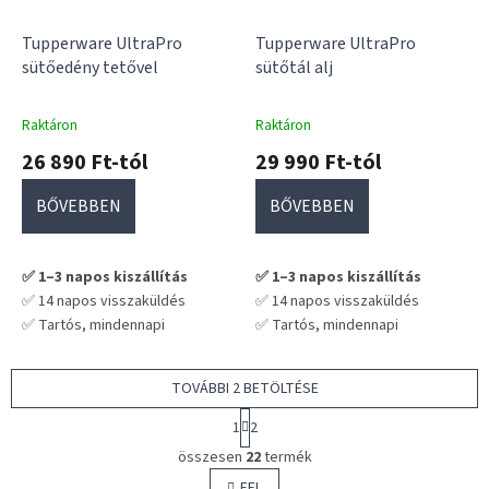
Tupperware UltraPro
Tupperware UltraPro
sütőedény tetővel
sütőtál alj
Raktáron
Raktáron
26 890 Ft-tól
29 990 Ft-tól
BŐVEBBEN
BŐVEBBEN
✅ 1–3 napos kiszállítás
✅ 1–3 napos kiszállítás
✅ 14 napos visszaküldés
✅ 14 napos visszaküldés
✅ Tartós, mindennapi
✅ Tartós, mindennapi
használatra tervezve
használatra tervezve
💡 Praktikus választás hosszú
💡 Praktikus választás hosszú
TOVÁBBI 2 BETÖLTÉSE
távra – nem kell cserélgetni
távra – nem kell cserélgetni
L
1
2
a
L
p
összesen
22
termék
i
o
FEL