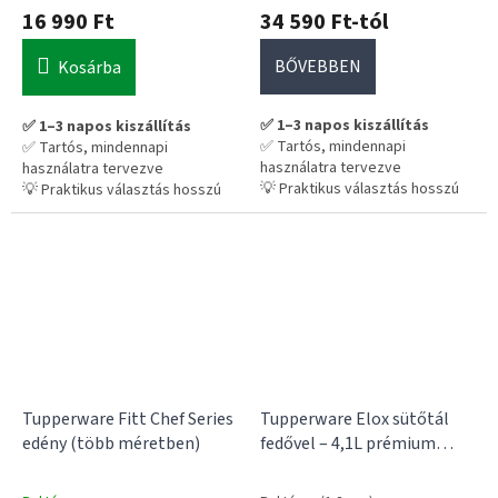
16 990 Ft
34 590 Ft-tól
BŐVEBBEN
Kosárba
✅ 1–3 napos kiszállítás
✅ 1–3 napos kiszállítás
✅ Tartós, mindennapi
✅ Tartós, mindennapi
használatra tervezve
használatra tervezve
💡 Praktikus választás hosszú
💡 Praktikus választás hosszú
távra – nem kell cserélgetni
távra – nem kell cserélgetni
Tupperware Fitt Chef Series
Tupperware Elox sütőtál
edény (több méretben)
fedővel – 4,1L prémium
sütőedény