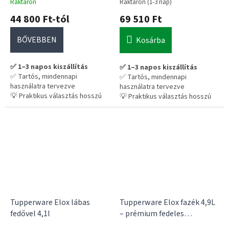
Raktáron
Raktáron (1-3 nap)
44 800 Ft-tól
69 510 Ft
BŐVEBBEN
Kosárba
✅ 1–3 napos kiszállítás
✅ 1–3 napos kiszállítás
✅ Tartós, mindennapi
✅ Tartós, mindennapi
használatra tervezve
használatra tervezve
💡 Praktikus választás hosszú
💡 Praktikus választás hosszú
távra – nem kell cserélgetni
távra – nem kell cserélgetni
Tupperware Elox lábas
Tupperware Elox fazék 4,9L
fedővel 4,1l
– prémium fedeles
főzőedény