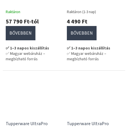
tapadásmentes
mintával
Raktáron
Raktáron (1-3 nap)
57 790 Ft-tól
4 490 Ft
BŐVEBBEN
BŐVEBBEN
✅ 1–3 napos kiszállítás
✅ 1–3 napos kiszállítás
✅ Magyar webáruház –
✅ Magyar webáruház –
megbízható forrás
megbízható forrás
Tupperware UltraPro
Tupperware UltraPro