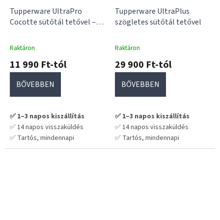
Tupperware UltraPro
Tupperware UltraPlus
Cocotte sütőtál tetővel –
szögletes sütőtál tetővel
500 ml / 250 ml
Raktáron
Raktáron
11 990 Ft-tól
29 900 Ft-tól
BŐVEBBEN
BŐVEBBEN
✅ 1–3 napos kiszállítás
✅ 1–3 napos kiszállítás
✅ 14 napos visszaküldés
✅ 14 napos visszaküldés
✅ Tartós, mindennapi
✅ Tartós, mindennapi
használatra tervezve
használatra tervezve
💡 Praktikus választás hosszú
💡 Praktikus választás hosszú
távra – nem kell cserélgetni
távra – nem kell cserélgetni