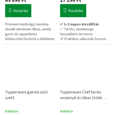
69 890 Ft
27 290 Ft
Kosárba
Kosárba
Prémium minőségű, kemény
✅ 1–3 napos kiszállítás
eloxált alumínium lábas, amely
✅ Tartós, mindennapi
gyors és egyenletes
használatra tervezve
hőelosztást biztosít a tökéletes
💡 Praktikus választás hosszú
főzéshez.
távra – nem kell cserélgetni
Űrtartalom: 1,4 liter
✅ 1–3 napos kiszállítás
✅ 14 napos visszaküldés
✅ Egyenletes hőeloszlás – nem
ég le az étel
💡 Időt és energiát spórol főzés
közben
Tupperware gyerek sütő
Tupperware Chef Series
szett
serpenyő és lábas (több
változat)
Raktáron
Raktáron