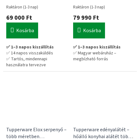
Raktáron (1-3 nap)
Raktáron (1-3 nap)
69 000 Ft
79 990 Ft
Kosárba
Kosárba
✅ 1–3 napos kiszállítás
✅ 1–3 napos kiszállítás
✅ 14 napos visszaküldés
✅ Magyar webáruház –
✅ Tartós, mindennapi
megbízható forrás
használatra tervezve
💡 Praktikus választás hosszú
távra – nem kell cserélgetni
Tupperware Elox serpenyő –
Tupperware edényalátét –
több méretben
hőálló konyhai alátét több