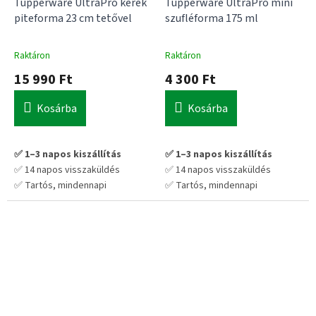
Tupperware UltraPro kerek
Tupperware UltraPro mini
piteforma 23 cm tetővel
szufléforma 175 ml
Raktáron
Raktáron
15 990 Ft
4 300 Ft
Kosárba
Kosárba
✅ 1–3 napos kiszállítás
✅ 1–3 napos kiszállítás
✅ 14 napos visszaküldés
✅ 14 napos visszaküldés
✅ Tartós, mindennapi
✅ Tartós, mindennapi
használatra tervezve
használatra tervezve
💡 Praktikus választás hosszú
💡 Praktikus választás hosszú
távra – nem kell cserélgetni
távra – nem kell cserélgetni