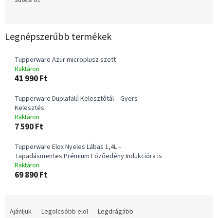
Legnépszerűbb termékek
Tupperware Azur microplusz szett
Raktáron
41 990 Ft
Tupperware Duplafalú Kelesztőtál – Gyors
Kelesztés
Raktáron
7 590 Ft
Tupperware Elox Nyeles Lábas 1,4L –
Tapadásmentes Prémium Főzőedény Indukcióra is
Raktáron
69 890 Ft
T
e
Ajánljuk
Legolcsóbb elöl
Legdrágább