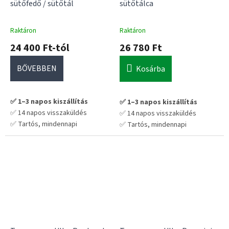
sütőfedő / sütőtál
sütőtálca
Raktáron
Raktáron
24 400 Ft-tól
26 780 Ft
BŐVEBBEN
Kosárba
✅ 1–3 napos kiszállítás
✅ 1–3 napos kiszállítás
✅ 14 napos visszaküldés
✅ 14 napos visszaküldés
✅ Tartós, mindennapi
✅ Tartós, mindennapi
használatra tervezve
használatra tervezve
💡 Praktikus választás hosszú
💡 Praktikus választás hosszú
távra – nem kell cserélgetni
távra – nem kell cserélgetni