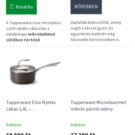
a
BŐVEBBEN
Kosárba
Duplafalú kelesztőtál, amely
A Tupperware Azur microplusz
segíti a tészta gyors és
szett ideális választás a
egyenletes kelését még
mindennapi
mikrohullámú
hűvösebb környezetben is.
sütőben történő
ételkészítéshez
és tároláshoz.
✅ 1–3 napos kiszállítás
A
helytakarékos, egymásba
✅ 14 napos visszaküldés
illeszthető
edények praktikus
✅ Gyorsabb, biztosabb
segítséget nyújtanak a konyhai
kelesztés
munkák során.
💡 Ideális kenyérhez, pizzához
és kelt tésztákhoz
Tupperware Elox Nyeles
Tupperware MicroGourmet
Lábas 1,4L –
mikrós pároló edény
Tapadásmentes Prémium
Főzőedény Indukcióra is
Raktáron
Raktáron