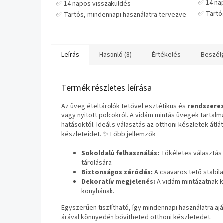
✅ 14 na
✅ 14 napos visszaküldés
csillag.
✅ Tartó
✅ Tartós, mindennapi használatra tervezve
💡 Prakt
💡 Praktikus választás hosszú távra – nem
kell cse
kell cserélgetni
Leírás
Hasonló (8)
Értékelés
Beszél
Termék részletes leírása
Az üveg ételtárolók tetővel esztétikus és
rendszerez
vagy nyitott polcokról. A vidám mintás üvegek tartal
hatásoktól. Ideális választás az otthoni készletek átl
készleteidet. ✨ Főbb jellemzők
Sokoldalú felhasználás:
Tökéletes választás 
tárolására.
Biztonságos záródás:
A csavaros tető stabila
Dekoratív megjelenés:
A vidám mintázatnak k
konyhának.
Egyszerűen tisztítható, így mindennapi használatra aj
árával könnyedén bővítheted otthoni készletedet.