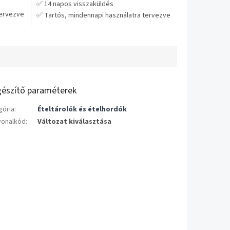
✅ 14 napos visszaküldés
csillag.
tervezve
✅ Tartós, mindennapi használatra tervezve
a – nem
💡 Praktikus választás hosszú távra – nem
kell cserélgetni
gészítő paraméterek
gória
:
Ételtárolók és ételhordók
vonalkód
:
Változat kiválasztása