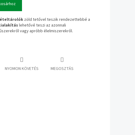
kosárhoz
ételtárolók
zöld tetővel teszik rendezettebbé a
kialakítás
lehetővé teszi az azonnali
fűszerekről vagy apróbb élelmiszerekről.
NYOMON KÖVETÉS
MEGOSZTÁS