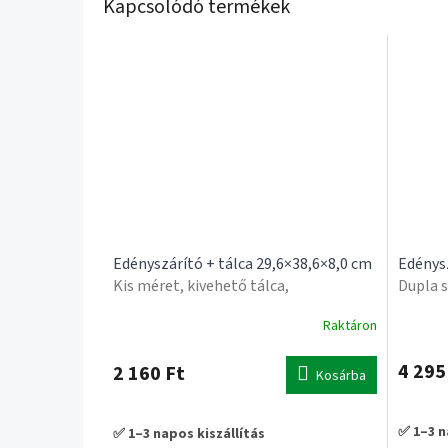
Kapcsolódó termékek
Edényszárító + tálca 29,6×38,6×8,0 cm
Edénys
Kis méret, kivehető tálca,
Dupla s
evőeszköztartó
pohárt
Raktáron
A
termék
átlagos
4 295
2 160 Ft
Kosárba
értékel
5-
ből
✅ 1–3 n
✅ 1–3 napos kiszállítás
4,7