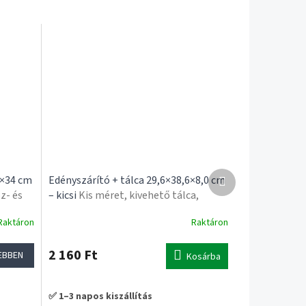
Következő
0×34 cm
Edényszárító + tálca 29,6×38,6×8,0 cm
termék
z- és
– kicsi
Kis méret, kivehető tálca,
evőeszköztartó
Raktáron
Raktáron
A
termék
átlagos
2 160 Ft
EBBEN
Kosárba
értékelése
5-
ből
✅ 1–3 napos kiszállítás
5,0