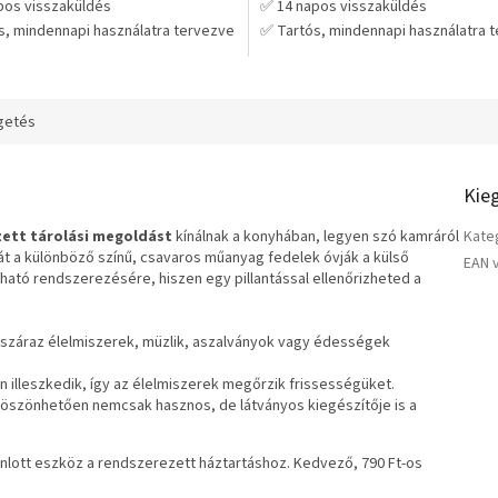
pos visszaküldés
✅ 14 napos visszaküldés
s, mindennapi használatra tervezve
✅ Tartós, mindennapi használatra 
ikus választás hosszú távra – nem
💡 Praktikus választás hosszú távr
rélgetni
kell cserélgetni
getés
Kie
ett tárolási megoldást
kínálnak a konyhában, legyen szó kamráról
Kate
mát a különböző színű, csavaros műanyag fedelek óvják a külső
EAN 
átható rendszerezésére, hiszen egy pillantással ellenőrizheted a
száraz élelmiszerek, müzlik, aszalványok vagy édességek
n illeszkedik, így az élelmiszerek megőrzik frissességüket.
öszönhetően nemcsak hasznos, de látványos kiegészítője is a
ánlott eszköz a rendszerezett háztartáshoz. Kedvező, 790 Ft-os