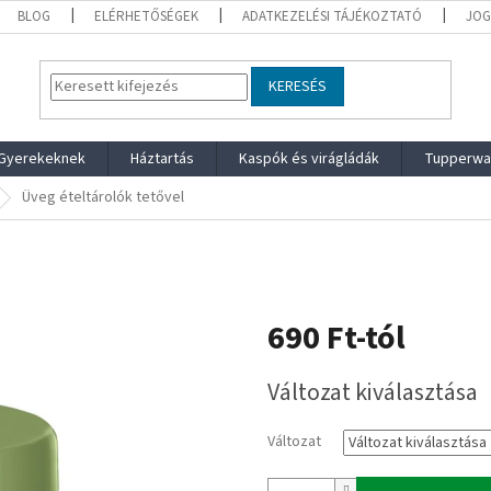
BLOG
ELÉRHETŐSÉGEK
ADATKEZELÉSI TÁJÉKOZTATÓ
JOG
KERESÉS
Gyerekeknek
Háztartás
Kaspók és virágládák
Tupperwa
Üveg ételtárolók tetővel
690 Ft
-tól
Egységár:
Változat kiválasztása
Változat