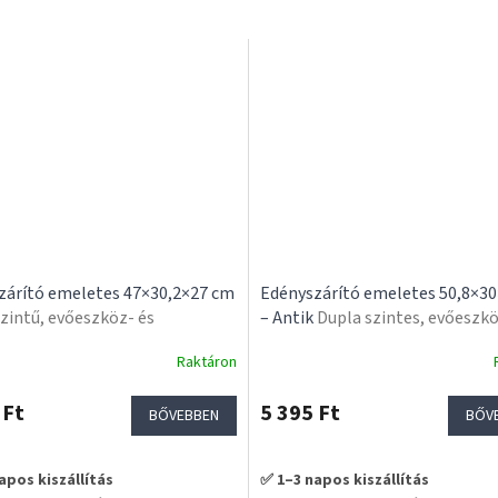
zárító emeletes 47×30,2×27 cm
Edényszárító emeletes 50,8×3
zintű, evőeszköz- és
– Antik
Dupla szintes, evőeszkö
artóval
pohártartóval, több színben
Raktáron
 Ft
5 395 Ft
BŐVEBBEN
BŐV
ése
apos kiszállítás
✅ 1–3 napos kiszállítás