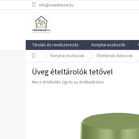
Ugrás
info@mienkleszel.hu
a
fő
tartalomhoz
Tárolás és rendszerezés
Konyhai eszközök
Kezdőlap
Konyhai eszközök
Étel­tároló dobozok
Üveg ételtárolók tetővel
A
Nincs értékelés
Ugrás az értékeléshez
termék
átlagos
értékelése
5-
ből
0,0
csillag.