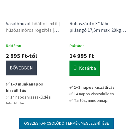
Vasalóhuzat
hőálló textil |
Ruhaszárító X" lábú
húzózsinóros rögzítés |
pillangó 17,5m max. 20kg
kicsi, közepes és nagy
AVRORA
méretben
Raktáron
Raktáron
2 995 Ft-tól
14 995 Ft
BŐVEBBEN
Kosárba
✅ 1–3 munkanapos
✅ 1–3 napos kiszállítás
kiszállítás
✅ 14 napos visszaküldés
✅ 14 napos visszaküldési
✅ Tartós, mindennapi
lehetőség
használatra tervezve
✅ Magyar webáruház –
💡 Praktikus választás hosszú
megbízható forrás
távra – nem kell cserélgetni
💡 Tipp: Érdemes egyszerre 2–
ÖSSZES KAPCSOLÓDÓ TERMÉK MEGJELENÍTÉSE
3 darabot rendelned, így a