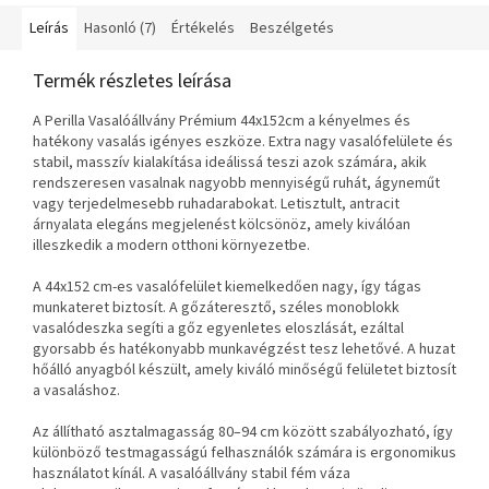
szállítási költség arányosan
kedvezőbb.
Leírás
Hasonló (7)
Értékelés
Beszélgetés
Termék részletes leírása
A Perilla Vasalóállvány Prémium 44x152cm a kényelmes és
hatékony vasalás igényes eszköze. Extra nagy vasalófelülete és
stabil, masszív kialakítása ideálissá teszi azok számára, akik
rendszeresen vasalnak nagyobb mennyiségű ruhát, ágyneműt
vagy terjedelmesebb ruhadarabokat. Letisztult, antracit
árnyalata elegáns megjelenést kölcsönöz, amely kiválóan
illeszkedik a modern otthoni környezetbe.
A 44x152 cm-es vasalófelület kiemelkedően nagy, így tágas
munkateret biztosít. A gőzáteresztő, széles monoblokk
vasalódeszka segíti a gőz egyenletes eloszlását, ezáltal
gyorsabb és hatékonyabb munkavégzést tesz lehetővé. A huzat
hőálló anyagból készült, amely kiváló minőségű felületet biztosít
a vasaláshoz.
Az állítható asztalmagasság 80–94 cm között szabályozható, így
különböző testmagasságú felhasználók számára is ergonomikus
használatot kínál. A vasalóállvány stabil fém váza