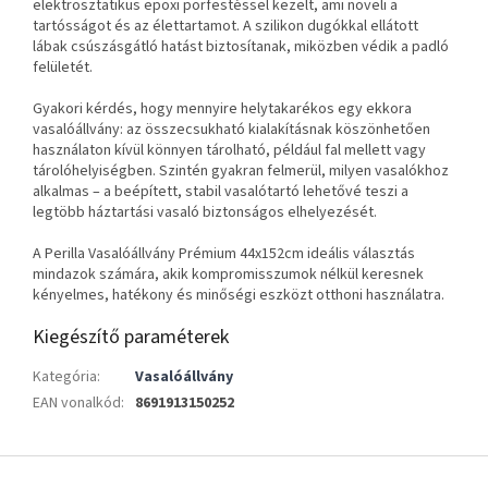
elektrosztatikus epoxi porfestéssel kezelt, ami növeli a
tartósságot és az élettartamot. A szilikon dugókkal ellátott
lábak csúszásgátló hatást biztosítanak, miközben védik a padló
felületét.
Gyakori kérdés, hogy mennyire helytakarékos egy ekkora
vasalóállvány: az összecsukható kialakításnak köszönhetően
használaton kívül könnyen tárolható, például fal mellett vagy
tárolóhelyiségben. Szintén gyakran felmerül, milyen vasalókhoz
alkalmas – a beépített, stabil vasalótartó lehetővé teszi a
legtöbb háztartási vasaló biztonságos elhelyezését.
A Perilla Vasalóállvány Prémium 44x152cm ideális választás
mindazok számára, akik kompromisszumok nélkül keresnek
kényelmes, hatékony és minőségi eszközt otthoni használatra.
Kiegészítő paraméterek
Kategória
:
Vasalóállvány
EAN vonalkód
:
8691913150252
L