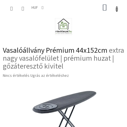
Ugrás
KOSÁR
a
HUF
fő
tartalomhoz
Vasalóállvány Prémium 44x152cm
extra
nagy vasalófelület | prémium huzat |
gőzáteresztő kivitel
A
Nincs értékelés
Ugrás az értékeléshez
termék
átlagos
értékelése
5-
ből
0,0
csillag.