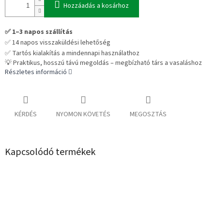
Hozzáadás a kosárhoz
✅ 1–3 napos szállítás
✅ 14 napos visszaküldési lehetőség
✅ Tartós kialakítás a mindennapi használathoz
💡 Praktikus, hosszú távú megoldás – megbízható társ a vasaláshoz
Részletes információ
KÉRDÉS
NYOMON KÖVETÉS
MEGOSZTÁS
Kapcsolódó termékek