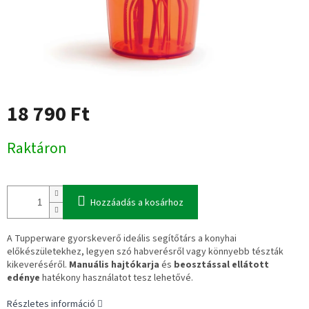
18 790 Ft
Egységár:
Raktáron
Hozzáadás a kosárhoz
A Tupperware gyorskeverő ideális segítőtárs a konyhai
előkészületekhez, legyen szó habverésről vagy könnyebb tészták
kikeveréséről.
Manuális hajtókarja
és
beosztással ellátott
edénye
hatékony használatot tesz lehetővé.
Részletes információ