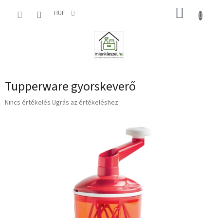
Ugrás
KOSÁR
a
HUF
fő
tartalomhoz
Tupperware gyorskeverő
A
Nincs értékelés
Ugrás az értékeléshez
termék
átlagos
értékelése
5-
ből
0,0
csillag.