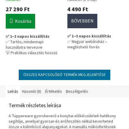
27 290 Ft
4 490 Ft
BŐVEBBEN
Kosárba
✅ 1–3 napos kiszállítás
✅ 1–3 napos kiszállítás
✅ Magyar webáruház –
✅ Tartós, mindennapi
megbízható forrás
használatra tervezve
💡 Praktikus választás hosszú
távra – nem kell cserélgetni
ÖSSZES KAPCSOLÓDÓ TERMÉK MEGJELENÍTÉSE
Leírás
Hasonló (8)
Értékelés
Beszélgetés
Termék részletes leírása
A Tupperware gyorskeverő a konyhai előkészületek hatékony
segítője, amellyel gyorsan és erőfeszítés nélkül keverheted
össze a különböző alapanyagokat. A manuális működtetésnek