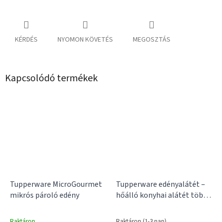
KÉRDÉS
NYOMON KÖVETÉS
MEGOSZTÁS
Kapcsolódó termékek
Tupperware MicroGourmet
Tupperware edényalátét –
mikrós pároló edény
hőálló konyhai alátét több
mintával
Raktáron
Raktáron (1-3 nap)