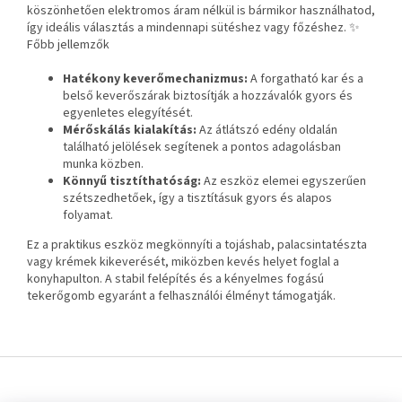
köszönhetően elektromos áram nélkül is bármikor használhatod,
így ideális választás a mindennapi sütéshez vagy főzéshez. ✨
Főbb jellemzők
Hatékony keverőmechanizmus:
A forgatható kar és a
belső keverőszárak biztosítják a hozzávalók gyors és
egyenletes elegyítését.
Mérőskálás kialakítás:
Az átlátszó edény oldalán
található jelölések segítenek a pontos adagolásban
munka közben.
Könnyű tisztíthatóság:
Az eszköz elemei egyszerűen
szétszedhetőek, így a tisztításuk gyors és alapos
folyamat.
Ez a praktikus eszköz megkönnyíti a tojáshab, palacsintatészta
vagy krémek kikeverését, miközben kevés helyet foglal a
konyhapulton. A stabil felépítés és a kényelmes fogású
tekerőgomb egyaránt a felhasználói élményt támogatják.
L
á