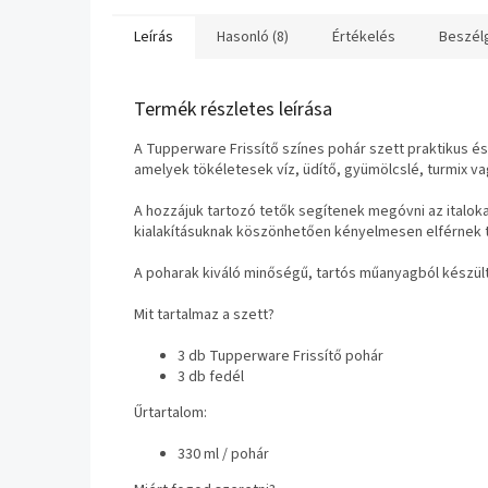
kell cserélgetni
✔ Könnye
Leírás
Hasonló (8)
Értékelés
Beszél
✔ 1–3 na
✔ Szállít
✔ Utánvé
Termék részletes leírása
A Tupperware Frissítő színes pohár szett praktikus és 
amelyek tökéletesek víz, üdítő, gyümölcslé, turmix va
A hozzájuk tartozó tetők segítenek megóvni az italokat
kialakításuknak köszönhetően kényelmesen elférnek 
A poharak kiváló minőségű, tartós műanyagból készült
Mit tartalmaz a szett?
3 db Tupperware Frissítő pohár
3 db fedél
Űrtartalom:
330 ml / pohár