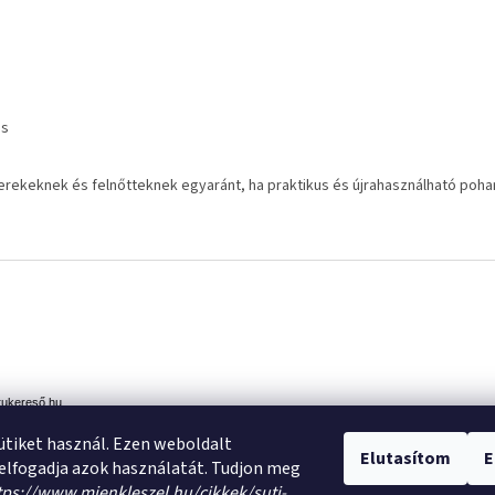
as
yerekeknek és felnőtteknek egyaránt, ha praktikus és újrahasználható poh
rukereső.hu
sütiket használ. Ezen weboldalt
Elutasítom
E
elfogadja azok használatát. Tudjon meg
ttps://www.mienkleszel.hu/cikkek/suti-