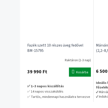
Fazék szett 10 részes üveg fedővel
Márván
BM-15795
(2,2–8,
Raktáron (1-3 nap)
6 500
39 990 Ft
Kosárba
Ideális
✅ 1–3 napos kiszállítás
főzelé
✅ 14 napos visszaküldés
✔ Márvá
✔ Indukc
✅ Tartós, mindennapi használatra tervezve
✔ Sütőbe
💡 Praktikus választás hosszú távra – nem
✔ Egyen