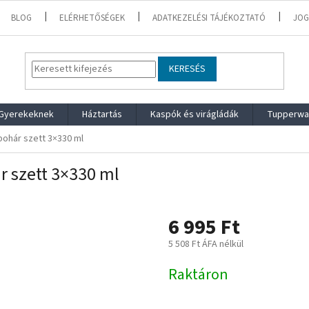
BLOG
ELÉRHETŐSÉGEK
ADATKEZELÉSI TÁJÉKOZTATÓ
JOG
KERESÉS
Gyerekeknek
Háztartás
Kaspók és virágládák
Tupperwa
pohár szett 3×330 ml
r szett 3×330 ml
6 995 Ft
5 508 Ft ÁFA nélkül
Egységár:
Raktáron