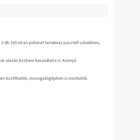
kell cserélgetni
t 3 db 330 ml-es poharat tartalmaz pasztell színekben,
kár utazás közbeni használatra is. Könnyű
nyen tisztíthatók, mosogatógépben is moshatók.