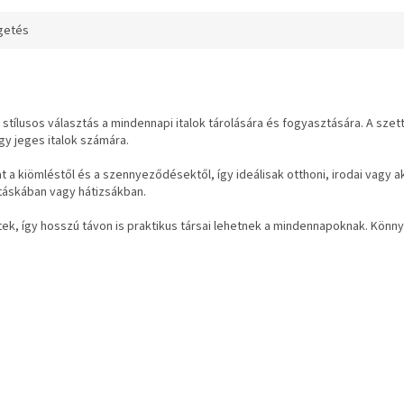
kell cserélgetni
n tisztítható
getés
pos kiszállítás
ás: 1595 Ft
t: +350 Ft
stílusos választás a mindennapi italok tárolására és fogyasztására. A szet
gy jeges italok számára.
 a kiömléstől és a szennyeződésektől, így ideálisak otthoni, irodai vagy a
táskában vagy hátizsákban.
ek, így hosszú távon is praktikus társai lehetnek a mindennapoknak. Kön