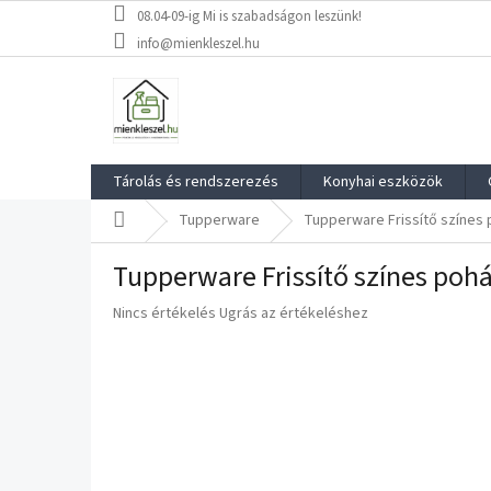
Ugrás
08.04-09-ig Mi is szabadságon leszünk!
a
info@mienkleszel.hu
fő
tartalomhoz
Tárolás és rendszerezés
Konyhai eszközök
Kezdőlap
Tupperware
Tupperware Frissítő színes 
Tupperware Frissítő színes pohá
A
Nincs értékelés
Ugrás az értékeléshez
termék
átlagos
értékelése
5-
ből
0,0
csillag.