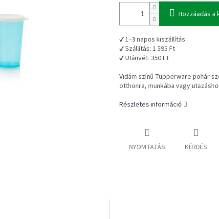
Hozzáadás a 
✔ 1–3 napos kiszállítás
✔ Szállítás: 1 595 Ft
✔ Utánvét: 350 Ft
Vidám színű Tupperware pohár szet
otthonra, munkába vagy utazásho
Részletes információ
NYOMTATÁS
KÉRDÉS