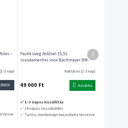
Következő
füles –
Fazék üveg fedővel 15,5L
termék
rozsdamentes inox Bachmayer BM-
1055
(1-3 nap)
Raktáron (1-3 nap)
49 000 Ft
EBBEN
Kosárba
✅ 1–3 napos kiszállítás
✅ 14 napos visszaküldés
tervezve
✅ Tartós, mindennapi használatra tervezve
a – nem
💡 Praktikus választás hosszú távra – nem