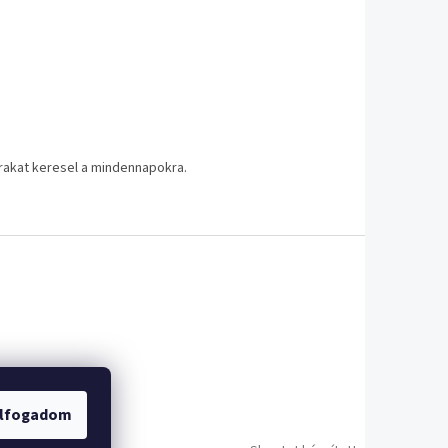
arakat keresel a mindennapokra.
lfogadom