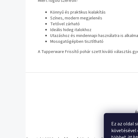
Miért fogod szeretni?
Könnyű és praktikus kialakítás
Színes, modern megjelenés
Tetővel zárható
Ideális hideg italokhoz
Utazáshoz és mindennapi használatra is alkalm
Mosogatógépben tisztítható
A Tupperware Frissítő pohár szett kiváló választás g
L
á
b
l
Á
é
r
c
u
Á
k
Ez az oldal 
e
r
követésével 
e
többet
itt h