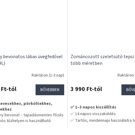
y bevonatos lábas üvegfedővel
Zománcozott szeletsütő tepsi 
9L)
több méretben
Raktáron (1-3 nap)
Raktáron 
 Ft-tól
3 990 Ft-tól
BŐVEBBEN
BŐV
 levesekhez, pörköltekhez,
✅ 1–3 napos kiszállítás
kekhez
✅ 14 napos visszaküldés
ny bevonat – tapadásmentes főzés
✅ Tartós, mindennapi használatra 
iós tűzhelyen is használható
n is használható (220°C-ig)
💡 Praktikus választás hosszú távr
letes hőelosztás