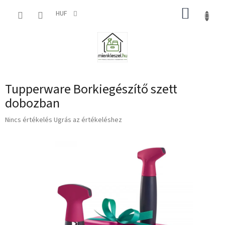
Ugrás
KOSÁR
a
HUF
fő
tartalomhoz
Tupperware Borkiegészítő szett
dobozban
A
Nincs értékelés
Ugrás az értékeléshez
termék
átlagos
értékelése
5-
ből
0,0
csillag.