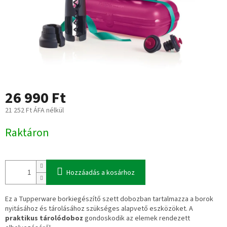
26 990 Ft
21 252 Ft ÁFA nélkül
Egységár:
Raktáron
Hozzáadás a kosárhoz
Ez a Tupperware borkiegészítő szett dobozban tartalmazza a borok
nyitásához és tárolásához szükséges alapvető eszközöket. A
praktikus tárolódoboz
gondoskodik az elemek rendezett