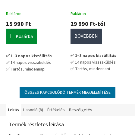
Raktáron
Raktáron
15 990 Ft
29 990 Ft-tól
BŐVEBBEN
Kosárba
✅ 1–3 napos kiszállítás
✅ 1–3 napos kiszállítás
✅ 14 napos visszaküldés
✅ 14 napos visszaküldés
✅ Tartós, mindennapi
✅ Tartós, mindennapi
használatra tervezve
használatra tervezve
💡 Praktikus választás hosszú
💡 Praktikus választás hosszú
távra – nem kell cserélgetni
távra – nem kell cserélgetni
ÖSSZES KAPCSOLÓDÓ TERMÉK MEGJELENÍTÉSE
Leírás
Hasonló (8)
Értékelés
Beszélgetés
Termék részletes leírása