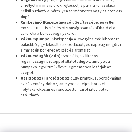
amellyel minimális erőkifejtéssel, a parafa roncsolása
nélkül húzható ki bármilyen természetes vagy szintetikus
dugó.
Címkevágó (Kapszulavágó):
Segítségével egyetlen
mozdulattal, tisztán és biztonságosan távolítható el a
zárófólia a borosüveg nyakáról.
Vákuumpumpa:
Kiszippantja a levegőt a már kibontott
palackból, így lelassítja az oxidációt, és napokig megőrzi
a maradék bor eredeti ízét és aromáját.
Vákuumdugók (2 db):
Speciális, szilikonos
rugalmasságú szeleppel ellátott dugók, amelyek a
pumpával együttműködve légmentesen lezárják az
üveget.
Uzsidoboz (Tárolódoboz):
Egy praktikus, bordó-málna
színű kemény doboz, amelyben a teljes borszett
helytakarékosan és rendezetten tárolható, illetve
szállítható.
L
á
b
Á