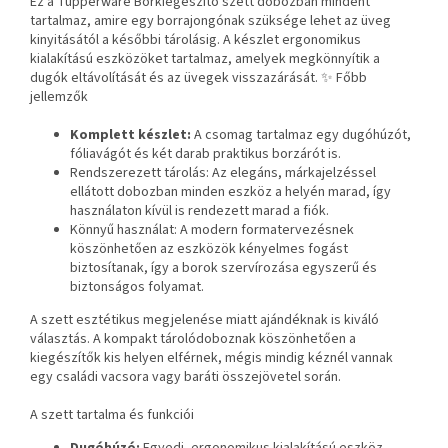
Ez a Tupperware Borkiegészítő szett dobozban mindent
tartalmaz, amire egy borrajongónak szüksége lehet az üveg
kinyitásától a későbbi tárolásig. A készlet ergonomikus
kialakítású eszközöket tartalmaz, amelyek megkönnyítik a
dugók eltávolítását és az üvegek visszazárását. ✨ Főbb
jellemzők
Komplett készlet:
A csomag tartalmaz egy dugóhúzót,
fóliavágót és két darab praktikus borzárót is.
Rendszerezett tárolás: Az elegáns, márkajelzéssel
ellátott dobozban minden eszköz a helyén marad, így
használaton kívül is rendezett marad a fiók.
Könnyű használat: A modern formatervezésnek
köszönhetően az eszközök kényelmes fogást
biztosítanak, így a borok szervírozása egyszerű és
biztonságos folyamat.
A szett esztétikus megjelenése miatt ajándéknak is kiváló
választás. A kompakt tárolódoboznak köszönhetően a
kiegészítők kis helyen elférnek, mégis mindig kéznél vannak
egy családi vacsora vagy baráti összejövetel során.
A szett tartalma és funkciói
Dugóhúzó:
Egyedi, ergonomikus kialakítású eszköz,