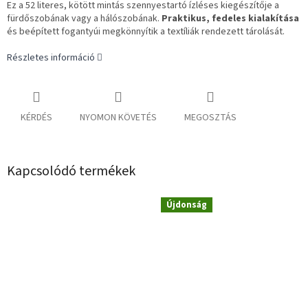
Ez a 52 literes, kötött mintás szennyestartó ízléses kiegészítője a
fürdőszobának vagy a hálószobának.
Praktikus, fedeles kialakítása
és beépített fogantyúi megkönnyítik a textíliák rendezett tárolását.
Részletes információ
KÉRDÉS
NYOMON KÖVETÉS
MEGOSZTÁS
Kapcsolódó termékek
Újdonság