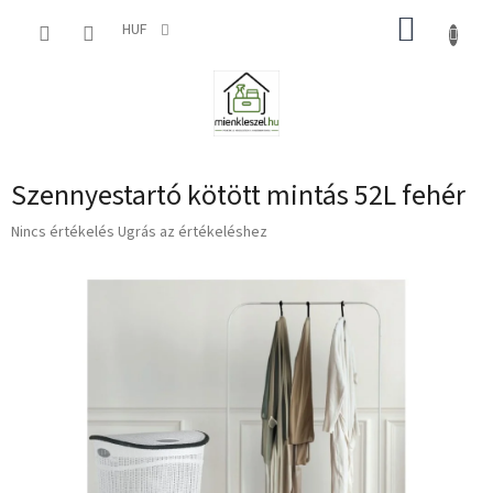
Ugrás
KOSÁR
a
HUF
fő
tartalomhoz
Szennyestartó kötött mintás 52L fehér
A
Nincs értékelés
Ugrás az értékeléshez
termék
átlagos
értékelése
5-
ből
0,0
csillag.