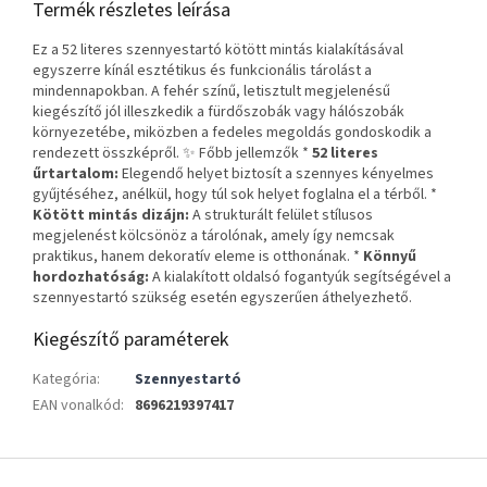
Termék részletes leírása
Ez a 52 literes szennyestartó kötött mintás kialakításával
egyszerre kínál esztétikus és funkcionális tárolást a
mindennapokban. A fehér színű, letisztult megjelenésű
kiegészítő jól illeszkedik a fürdőszobák vagy hálószobák
környezetébe, miközben a fedeles megoldás gondoskodik a
rendezett összképről. ✨ Főbb jellemzők *
52 literes
űrtartalom:
Elegendő helyet biztosít a szennyes kényelmes
gyűjtéséhez, anélkül, hogy túl sok helyet foglalna el a térből. *
Kötött mintás dizájn:
A strukturált felület stílusos
megjelenést kölcsönöz a tárolónak, amely így nemcsak
praktikus, hanem dekoratív eleme is otthonának. *
Könnyű
hordozhatóság:
A kialakított oldalsó fogantyúk segítségével a
szennyestartó szükség esetén egyszerűen áthelyezhető.
Kiegészítő paraméterek
Kategória
:
Szennyestartó
EAN vonalkód
:
8696219397417
L