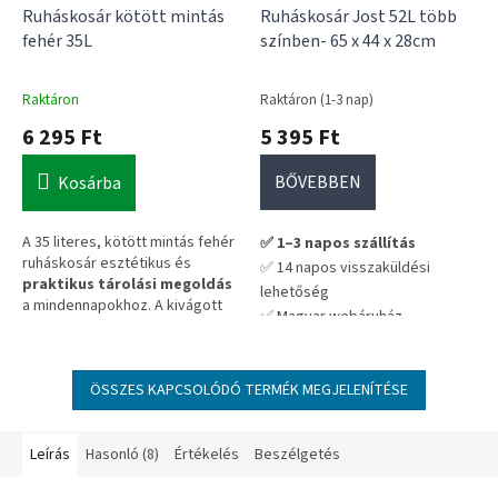
Ruháskosár kötött mintás
Ruháskosár Jost 52L több
fehér 35L
színben- 65 x 44 x 28cm
Raktáron
Raktáron (1-3 nap)
6 295 Ft
5 395 Ft
BŐVEBBEN
Kosárba
A 35 literes, kötött mintás fehér
✅ 1–3 napos szállítás
ruháskosár esztétikus és
✅ 14 napos visszaküldési
praktikus tárolási megoldás
lehetőség
a mindennapokhoz. A kivágott
✅ Magyar webáruház –
füleknek köszönhetően
megbízható forrás
könnyen hordozható, így
💡 Tipp: 2–3 darab rendelésével
egyszerűen rendszerezheted
a szállítási költség arányosan
vele a textíliákat.
ÖSSZES KAPCSOLÓDÓ TERMÉK MEGJELENÍTÉSE
kedvezőbb.
Leírás
Hasonló (8)
Értékelés
Beszélgetés