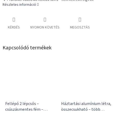
Részletes információ
KÉRDÉS
NYOMON KÖVETÉS
MEGOSZTÁS
Kapcsolódó termékek
Fellépő 2 lépcsős –
Háztartási alumínium létra,
csúszásmentes fém –
összecsukható – több
összecsukható, háztartási
méretben
3, 4, 5 vagy 6