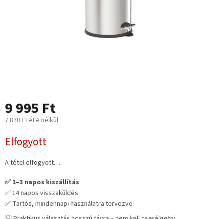
9 995 Ft
7 870 Ft ÁFA nélkül
Egységár:
Elfogyott
A tétel elfogyott…
✅ 1–3 napos kiszállítás
✅ 14 napos visszaküldés
✅ Tartós, mindennapi használatra tervezve
💡 Praktikus választás hosszú távra – nem kell cserélgetni