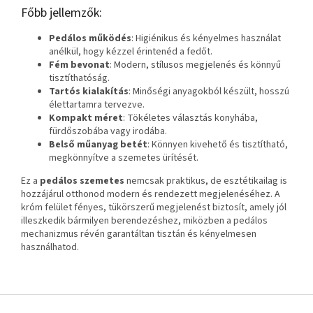
Főbb jellemzők:
Pedálos működés
: Higiénikus és kényelmes használat
anélkül, hogy kézzel érintenéd a fedőt.
Fém bevonat
: Modern, stílusos megjelenés és könnyű
tisztíthatóság.
Tartós kialakítás
: Minőségi anyagokból készült, hosszú
élettartamra tervezve.
Kompakt méret
: Tökéletes választás konyhába,
fürdőszobába vagy irodába.
Belső műanyag betét
: Könnyen kivehető és tisztítható,
megkönnyítve a szemetes ürítését.
Ez a
pedálos szemetes
nemcsak praktikus, de esztétikailag is
hozzájárul otthonod modern és rendezett megjelenéséhez. A
króm felület fényes, tükörszerű megjelenést biztosít, amely jól
illeszkedik bármilyen berendezéshez, miközben a pedálos
mechanizmus révén garantáltan tisztán és kényelmesen
használhatod.
L