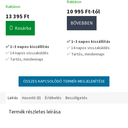
A
Raktáron
használatra
fokos kivitelben
Raktáron
termék
10 995 Ft-tól
átlagos
13 395 Ft
értékelése
BŐVEBBEN
5-
Kosárba
ből
5,0
csillag.
✅ 1–3 napos kiszállítás
✅ 1–3 napos kiszállítás
✅ 14 napos visszaküldés
✅ 14 napos visszaküldés
✅ Tartós, mindennapi
✅ Tartós, mindennapi
használatra tervezve
használatra tervezve
💡 Praktikus választás hosszú
💡 Praktikus választás hosszú
távra – nem kell cserélgetni
távra – nem kell cserélgetni
ÖSSZES KAPCSOLÓDÓ TERMÉK MEGJELENÍTÉSE
Leírás
Hasonló (8)
Értékelés
Beszélgetés
Termék részletes leírása