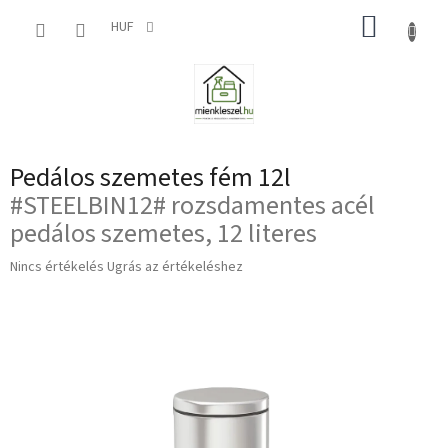
Ugrás
KOSÁR
a
HUF
fő
tartalomhoz
Pedálos szemetes fém 12l
#STEELBIN12# rozsdamentes acél
pedálos szemetes, 12 literes
A
Nincs értékelés
Ugrás az értékeléshez
termék
átlagos
értékelése
5-
ből
0,0
csillag.