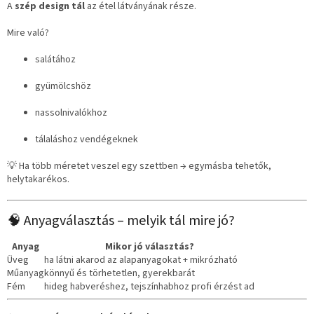
A
szép design tál
az étel látványának része.
Mire való?
salátához
gyümölcshöz
nassolnivalókhoz
tálaláshoz vendégeknek
💡 Ha több méretet veszel egy szettben → egymásba tehetők,
helytakarékos.
🧠 Anyagválasztás – melyik tál mire jó?
Anyag
Mikor jó választás?
Üveg
ha látni akarod az alapanyagokat + mikrózható
Műanyag
könnyű és törhetetlen, gyerekbarát
Fém
hideg habveréshez, tejszínhabhoz profi érzést ad