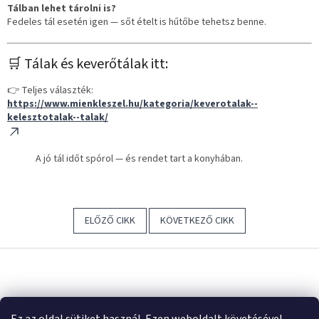
Tálban lehet tárolni is?
Fedeles tál esetén igen — sőt ételt is hűtőbe tehetsz benne.
🛒 Tálak és keverőtálak itt:
👉 Teljes választék:
https://www.mienkleszel.hu/kategoria/keverotalak--
kelesztotalak--talak/
A jó tál időt spórol — és rendet tart a konyhában.
ELŐZŐ CIKK
KÖVETKEZŐ CIKK
L
á
b
Á
l
r
u
é
Árukereső.hu