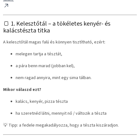
🍞 1. Kelesztőtál – a tökéletes kenyér- és
kalácstészta titka
A kelesztőtál magas falú és könnyen tisztítható, ezért:
melegen tartja a tésztát,
a pára benn marad (jobban kel),
nem ragad annyira, mint egy sima tálban.
Mikor válaszd ezt?
kalács, kenyér, pizza tészta
ha szeretnéd látni, mennyit nő / változik a tészta
💡 Tipp: a fedele megakadályozza, hogy a tészta kiszáradjon.