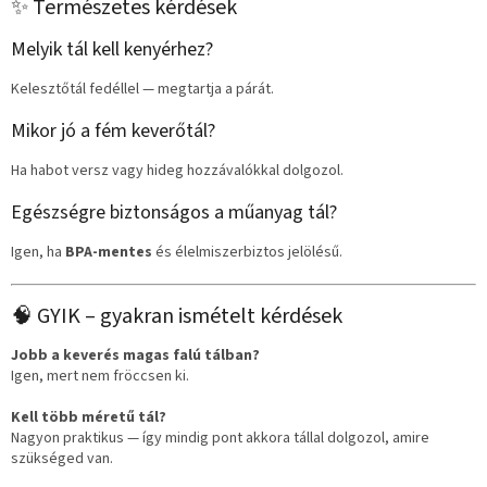
✨ Természetes kérdések
Melyik tál kell kenyérhez?
Kelesztőtál fedéllel — megtartja a párát.
Mikor jó a fém keverőtál?
Ha habot versz vagy hideg hozzávalókkal dolgozol.
Egészségre biztonságos a műanyag tál?
Igen, ha
BPA-mentes
és élelmiszerbiztos jelölésű.
🧠 GYIK – gyakran ismételt kérdések
Jobb a keverés magas falú tálban?
Igen, mert nem fröccsen ki.
Kell több méretű tál?
Nagyon praktikus — így mindig pont akkora tállal dolgozol, amire
szükséged van.