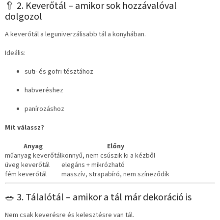
🥄 2. Keverőtál – amikor sok hozzávalóval
dolgozol
A keverőtál a leguniverzálisabb tál a konyhában.
Ideális:
süti- és gofri tésztához
habveréshez
panírozáshoz
Mit válassz?
Anyag
Előny
műanyag keverőtál
könnyű, nem csúszik ki a kézből
üveg keverőtál
elegáns + mikrózható
fém keverőtál
masszív, strapabíró, nem színeződik
🥗 3. Tálalótál – amikor a tál már dekoráció is
Nem csak keverésre és kelesztésre van tál.