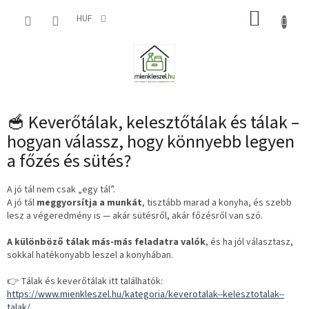
Ugrás
KOSÁR
a
HUF
fő
tartalomhoz
🥣 Keverőtálak, kelesztőtálak és tálak –
hogyan válassz, hogy könnyebb legyen
a főzés és sütés?
A jó tál nem csak „egy tál”.
A jó tál
meggyorsítja a munkát
, tisztább marad a konyha, és szebb
lesz a végeredmény is — akár sütésről, akár főzésről van szó.
A különböző tálak más-más feladatra valók
, és ha jól választasz,
sokkal hatékonyabb leszel a konyhában.
👉 Tálak és keverőtálak itt találhatók:
https://www.mienkleszel.hu/kategoria/keverotalak--kelesztotalak--
talak/