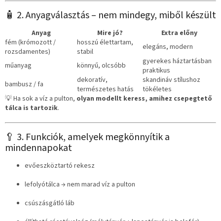
🧴 2. Anyagválasztás – nem mindegy, miből készült
Anyag
Mire jó?
Extra előny
fém (krómozott /
hosszú élettartam,
elegáns, modern
rozsdamentes)
stabil
gyerekes háztartásban
műanyag
könnyű, olcsóbb
praktikus
dekoratív,
skandináv stílushoz
bambusz / fa
természetes hatás
tökéletes
💡 Ha sok a víz a pulton,
olyan modellt keress, amihez csepegtető
tálca is tartozik
.
🥄 3. Funkciók, amelyek megkönnyítik a
mindennapokat
evőeszköztartó rekesz
lefolyótálca → nem marad víz a pulton
csúszásgátló láb