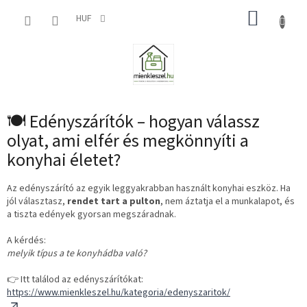
Ugrás
KOSÁR
a
HUF
fő
tartalomhoz
🍽 Edényszárítók – hogyan válassz
olyat, ami elfér és megkönnyíti a
konyhai életet?
Az edényszárító az egyik leggyakrabban használt konyhai eszköz. Ha
jól választasz,
rendet tart a pulton
, nem áztatja el a munkalapot, és
a tiszta edények gyorsan megszáradnak.
A kérdés:
melyik típus a te konyhádba való?
👉 Itt találod az edényszárítókat:
https://www.mienkleszel.hu/kategoria/edenyszaritok/