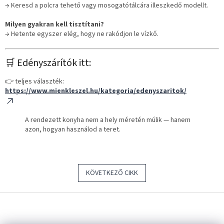
→ Keresd a polcra tehető vagy mosogatótálcára illeszkedő modellt.
Milyen gyakran kell tisztítani?
→ Hetente egyszer elég, hogy ne rakódjon le vízkő.
🛒 Edényszárítók itt:
👉 teljes választék:
https://www.mienkleszel.hu/kategoria/edenyszaritok/
A rendezett konyha nem a hely méretén múlik — hanem
azon, hogyan használod a teret.
KÖVETKEZŐ CIKK
L
á
b
Á