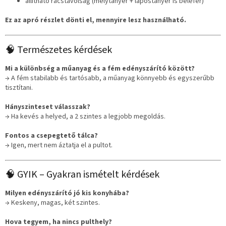
állítható rácstávolság (mélytányér + lapostányér is belefér)
Ez az apró részlet dönti el, mennyire lesz használható.
🧠 Természetes kérdések
Mi a különbség a műanyag és a fém edényszárító között?
→ A fém stabilabb és tartósabb, a műanyag könnyebb és egyszerűbb
tisztítani.
Hányszinteset válasszak?
→ Ha kevés a helyed, a 2 szintes a legjobb megoldás.
Fontos a csepegtető tálca?
→ Igen, mert nem áztatja el a pultot.
🧠 GYIK – Gyakran ismételt kérdések
Milyen edényszárító jó kis konyhába?
→ Keskeny, magas, két szintes.
Hova tegyem, ha nincs pulthely?