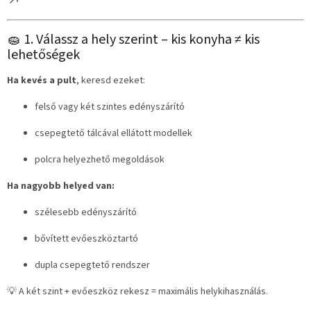
🧽 1. Válassz a hely szerint – kis konyha ≠ kis
lehetőségek
Ha kevés a pult
, keresd ezeket:
felső vagy két szintes edényszárító
csepegtető tálcával ellátott modellek
polcra helyezhető megoldások
Ha nagyobb helyed van:
szélesebb edényszárító
bővített evőeszköztartó
dupla csepegtető rendszer
💡 A két szint + evőeszköz rekesz = maximális helykihasználás.