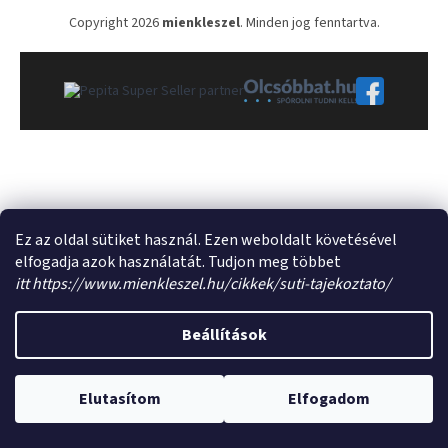
s
Copyright 2026
mienkleszel
. Minden jog fenntartva.
ő
Ez az oldal sütiket használ. Ezen weboldalt követésével
elfogadja azok használatát. Tudjon meg többet
itt https://www.mienkleszel.hu/cikkek/suti-tajekoztato/
Beállítások
Elutasítom
Elfogadom