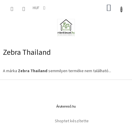
Ugrás
KOSÁR
a
HUF
fő
tartalomhoz
Zebra Thailand
A márka
Zebra Thailand
semmilyen terméke nem található...
L
á
b
Á
l
r
u
é
Árukereső.hu
k
c
e
Shoptet készítette
r
e