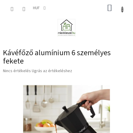
Ugrás
KOSÁR
a
HUF
fő
tartalomhoz
Kávéfőző alumínium 6 személyes
fekete
A
Nincs értékelés
Ugrás az értékeléshez
termék
átlagos
értékelése
5-
ből
0,0
csillag.