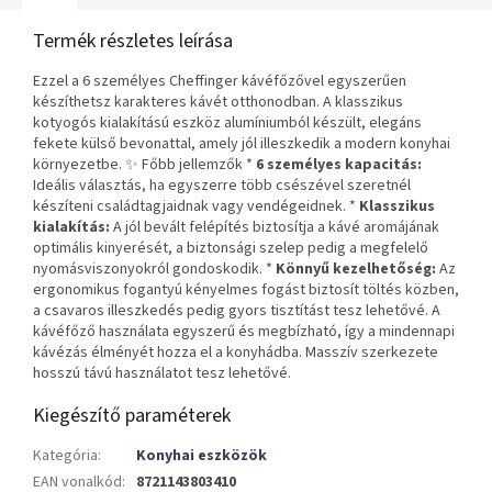
Termék részletes leírása
Ezzel a 6 személyes Cheffinger kávéfőzővel egyszerűen
készíthetsz karakteres kávét otthonodban. A klasszikus
kotyogós kialakítású eszköz alumíniumból készült, elegáns
fekete külső bevonattal, amely jól illeszkedik a modern konyhai
környezetbe. ✨ Főbb jellemzők *
6 személyes kapacitás:
Ideális választás, ha egyszerre több csészével szeretnél
készíteni családtagjaidnak vagy vendégeidnek. *
Klasszikus
kialakítás:
A jól bevált felépítés biztosítja a kávé aromájának
optimális kinyerését, a biztonsági szelep pedig a megfelelő
nyomásviszonyokról gondoskodik. *
Könnyű kezelhetőség:
Az
ergonomikus fogantyú kényelmes fogást biztosít töltés közben,
a csavaros illeszkedés pedig gyors tisztítást tesz lehetővé. A
kávéfőző használata egyszerű és megbízható, így a mindennapi
kávézás élményét hozza el a konyhádba. Masszív szerkezete
hosszú távú használatot tesz lehetővé.
Kiegészítő paraméterek
Kategória
:
Konyhai eszközök
EAN vonalkód
:
8721143803410