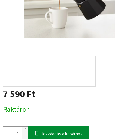
7 590 Ft
Egységár:
Raktáron
Hozzáadás a kosárhoz