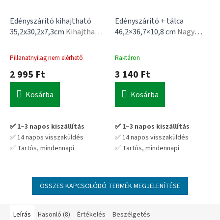
Edényszárító kihajtható
Edényszárító + tálca
35,2x30,2x7,3cm
Kihajtható
46,2×36,7×10,8 cm
Nagy
csepegtető,
méret, kivehető tálca,
evőeszköztartó
evőeszköz tartó
Pillanatnyilag nem elérhető
Raktáron
2 995 Ft
3 140 Ft
Kosárba
Kosárba
✅ 1–3 napos kiszállítás
✅ 1–3 napos kiszállítás
✅ 14 napos visszaküldés
✅ 14 napos visszaküldés
✅ Tartós, mindennapi
✅ Tartós, mindennapi
használatra tervezve
használatra tervezve
💡 Praktikus választás hosszú
💡 Praktikus választás hosszú
távra – nem kell cserélgetni
távra – nem kell cserélgetni
ÖSSZES KAPCSOLÓDÓ TERMÉK MEGJELENÍTÉSE
Leírás
Hasonló (8)
Értékelés
Beszélgetés