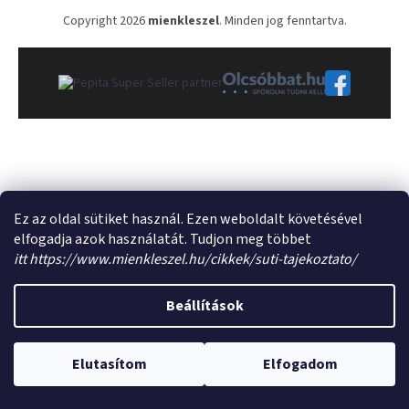
s
Copyright 2026
mienkleszel
. Minden jog fenntartva.
ő
Ez az oldal sütiket használ. Ezen weboldalt követésével
elfogadja azok használatát. Tudjon meg többet
itt https://www.mienkleszel.hu/cikkek/suti-tajekoztato/
Beállítások
Elutasítom
Elfogadom